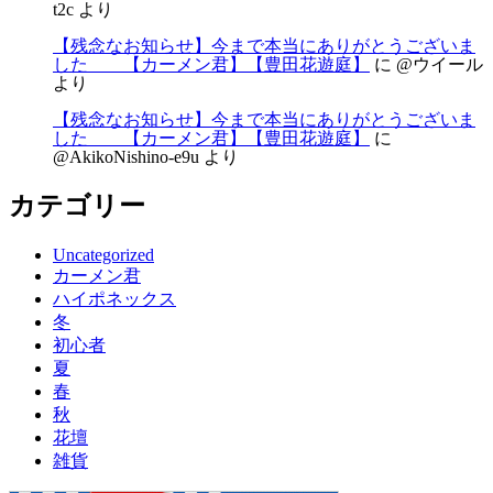
t2c
より
【残念なお知らせ】今まで本当にありがとうございま
した 【カーメン君】【豊田花遊庭】
に
@ウイール
より
【残念なお知らせ】今まで本当にありがとうございま
した 【カーメン君】【豊田花遊庭】
に
@AkikoNishino-e9u
より
カテゴリー
Uncategorized
カーメン君
ハイポネックス
冬
初心者
夏
春
秋
花壇
雑貨