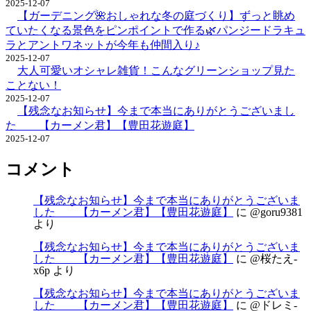
2025-12-07
【ガーデニング🌺おしゃれな冬の庭づくり】ずっと眺め
ていたくなる景色をピンポイントで作る🌿パンジードラキュ
ラとアントワネットが今年も仲間入り♪
2025-12-07
大人可愛いオシャレ雑貨！こんなグリーンショップ見た
ことない！
2025-12-07
【残念なお知らせ】今まで本当にありがとうございまし
た 【カーメン君】【豊田花遊庭】
2025-12-07
コメント
【残念なお知らせ】今まで本当にありがとうございま
した 【カーメン君】【豊田花遊庭】
に
@goru9381
より
【残念なお知らせ】今まで本当にありがとうございま
した 【カーメン君】【豊田花遊庭】
に
@桜たえ-
x6p
より
【残念なお知らせ】今まで本当にありがとうございま
した 【カーメン君】【豊田花遊庭】
に
@ドレミ-