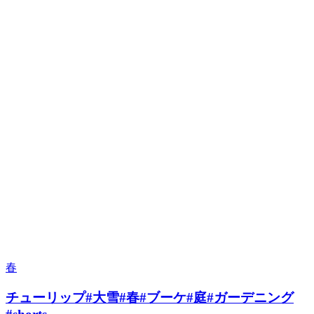
春
チューリップ#大雪#春#ブーケ#庭#ガーデニング