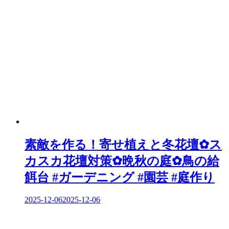
ゲ
ー
シ
ョ
ン
素敵を作る！寄せ植えと冬花壇✿ス
カスカ花壇対策✿晩秋の庭✿鳥の給
餌台 #ガーデニング #園芸 #庭作り
2025-12-06
2025-12-06