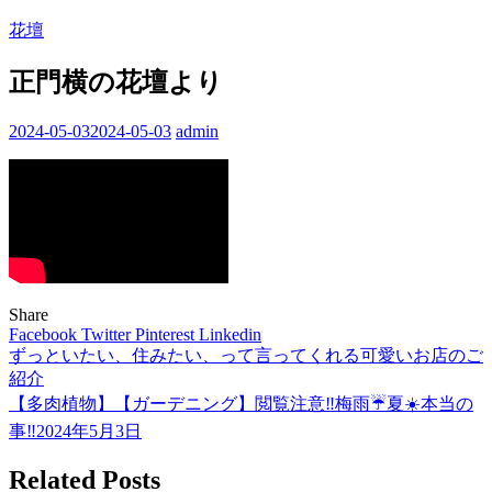
花壇
正門横の花壇より
2024-05-03
2024-05-03
admin
Share
Facebook
Twitter
Pinterest
Linkedin
ずっといたい、住みたい、って言ってくれる可愛いお店のご
投
紹介
稿
【多肉植物】【ガーデニング】閲覧注意‼️梅雨☔夏☀️本当の
ナ
事‼️2024年5月3日
ビ
Related Posts