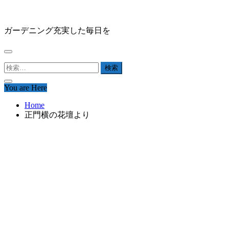
Skip
HAPPY GARDEN
to
content
ガーデニング充実した毎日を
検
索:
You are Here
Home
正門横の花壇より