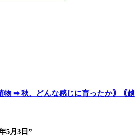
植物 ➡ 秋、どんな感じに育ったか｠｟越
年5月3日
”