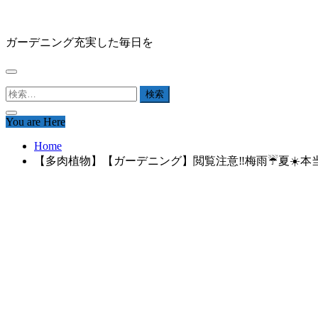
Skip
HAPPY GARDEN
to
content
ガーデニング充実した毎日を
検
索:
You are Here
Home
【多肉植物】【ガーデニング】閲覧注意‼️梅雨☔夏☀️本当の事