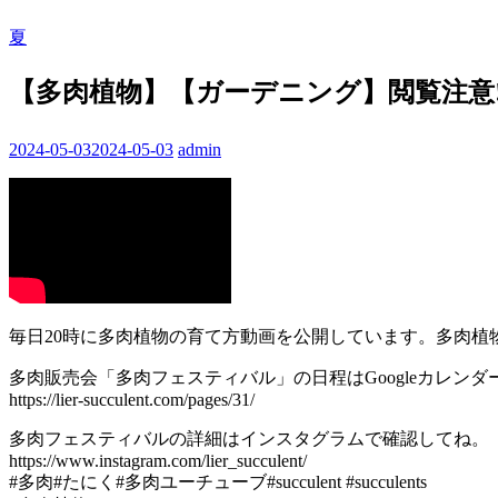
夏
【多肉植物】【ガーデニング】閲覧注意‼️梅
2024-05-03
2024-05-03
admin
毎日20時に多肉植物の育て方動画を公開しています。多肉
多肉販売会「多肉フェスティバル」の日程はGoogleカレン
https://lier-succulent.com/pages/31/
多肉フェスティバルの詳細はインスタグラムで確認してね。
https://www.instagram.com/lier_succulent/
#多肉#たにく#多肉ユーチューブ#succulent #succulents