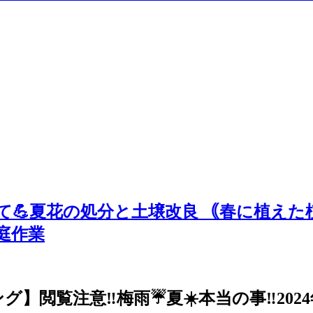
💪夏花の処分と土壌改良 ｟春に植えた
庭作業
閲覧注意‼️梅雨☔夏☀️本当の事‼️2024