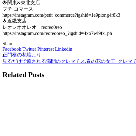
🌟関東&東北支店
プチ·コマース
https://instagram.com/petit_commerce?igshid=1e9piong4r8k3
🌟近畿支店
レオレオオレオ reoreo0reo
https://instagram.com/reoreooreo_?igshid=4xo7wl9fx1ph
Share
Facebook
Twitter
Pinterest
Linkedin
正門横の花壇より
投
見るだけで癒される満開のクレマチス.春の花の女王. クレマチス
稿
Related Posts
ナ
ビ
ゲ
ー
シ
ョ
ン