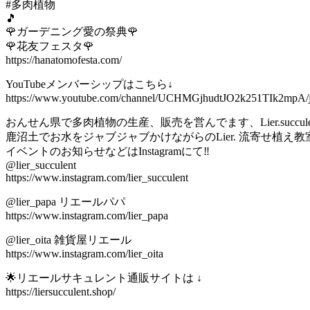
#多肉植物
🎵
🌹ガーデニング愛の祭典🌹
🌹花友フェスタ🌹
https://hanatomofesta.com/
YouTubeメンバーシップはこちら↓
https://www.youtube.com/channel/UCHMGjhudtJO2k251TIk2mpA/j
おんせん県で多肉植物の生産、販売を営んでます、Lier.succ
鹿沼土でお水をジャブジャブかけながらのLier. 流寄せ植え教室
イベントのお知らせなどはInstagramにて‼️
@lier_succulent
https://www.instagram.com/lier_succulent
@lier_papa リエールパパ
https://www.instagram.com/lier_papa
@lier_oita 雑貨屋リエール
https://www.instagram.com/lier_oita
🌟リエールサキュレント通販サイトは ↓
https://liersucculent.shop/