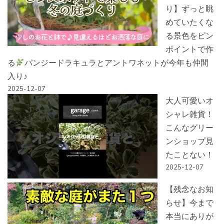
り】ずっと眺
めていたくな
る景色をピン
ポイントで作
る
パンジードラキュラとアントワネットが今年も仲間
入り♪
2025-12-07
大人可愛いオ
シャレ雑貨！
こんなグリー
ンショップ見
たことない！
2025-12-07
【残念なお知
らせ】今まで
本当にありが