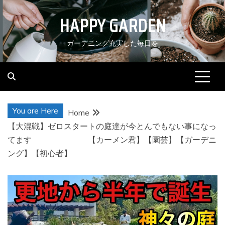
Skip
HAPPY GARDEN
to
content
ガーデニング充実した毎日を
You are Here
Home
【大混戦】ゼロスタートの庭達が今とんでもない事になっ
てます 【カーメン君】【園芸】【ガーデニ
ング】【初心者】