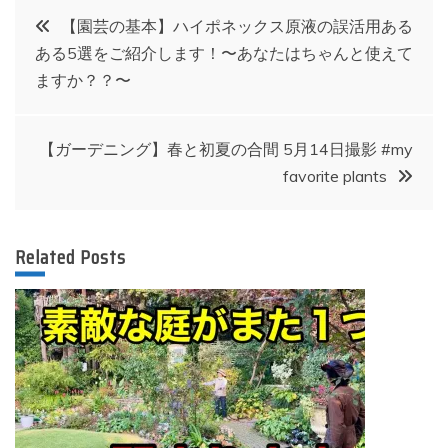
投
【園芸の基本】ハイポネックス原液の誤活用ある
ある5選をご紹介します！〜あなたはちゃんと使えて
稿
ますか？？〜
ナ
【ガーデニング】春と初夏の合間 5月14日撮影 #my
ビ
favorite plants
ゲ
Related Posts
ー
シ
ョ