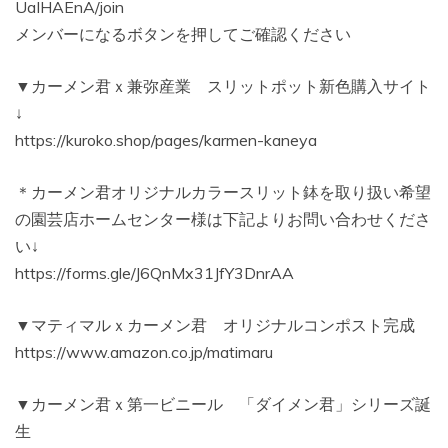
UaIHAEnA/join
メンバーになるボタンを押してご確認ください
▼カーメン君ｘ兼弥産業 スリットポット新色購入サイト
↓
https://kuroko.shop/pages/karmen-kaneya
＊カーメン君オリジナルカラースリット鉢を取り扱い希望
の園芸店ホームセンター様は下記よりお問い合わせくださ
い↓
https://forms.gle/J6QnMx31JfY3DnrAA
▼マティマルｘカーメン君 オリジナルコンポスト完成
https://www.amazon.co.jp/matimaru
▼カーメン君ｘ第一ビニール 「ダイメン君」シリーズ誕
生