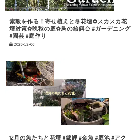
素敵を作る！寄せ植えと冬花壇✿スカスカ花
壇対策✿晩秋の庭✿鳥の給餌台 #ガーデニング
#園芸 #庭作り
2025-12-06
12月の魚たちと花壇 #錦鯉 #金魚 #庭池 #アク