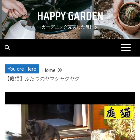
Skip
HAPPY GARDEN
to
content
ガーデニング充実した毎日を
You are Here
Home
【庭猫】ふたつのヤマシャクヤク