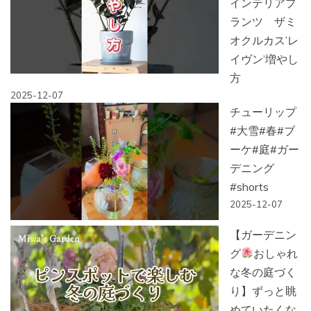
インテリアプ
ランツ ザミ
オクルカス’レ
イヴン’増やし
方
2025-12-07
チューリップ
#大雪#春#ブ
ーケ#庭#ガー
デニング
#shorts
2025-12-07
【ガーデニン
グ
おしゃれ
な冬の庭づく
り】ずっと眺
めていたくな