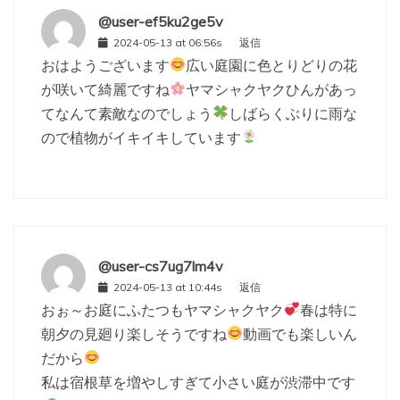
@user-ef5ku2ge5v
2024-05-13 at 06:56s
返信
おはようございます
広い庭園に色とりどりの花
が咲いて綺麗ですね
ヤマシャクヤクひんがあっ
てなんて素敵なのでしょう
しばらくぶりに雨な
ので植物がイキイキしています
@user-cs7ug7lm4v
2024-05-13 at 10:44s
返信
おぉ～お庭にふたつもヤマシャクヤク
春は特に
朝夕の見廻り楽しそうですね
動画でも楽しいん
だから
私は宿根草を増やしすぎて小さい庭が渋滞中です