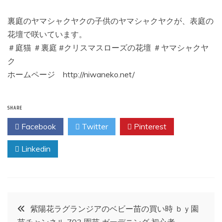
裏庭のヤマシャクヤクの子供のヤマシャクヤクが、表庭の
花壇で咲いています。
＃庭猫 ＃裏庭 #クリスマスローズの花壇 ＃ヤマシャクヤ
ク
ホームページ http://niwaneko.net/
SHARE
Facebook
Twitter
Pinterest
Linkedin
投
紫陽花ラグランジアのベビー苗の買い時 ｂｙ園
芸チャンネル 703 園芸 ガーデニング 初心者