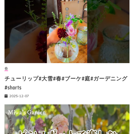
春
チューリップ#大雪#春#ブーケ#庭#ガーデニング
#shorts
2025-12-07