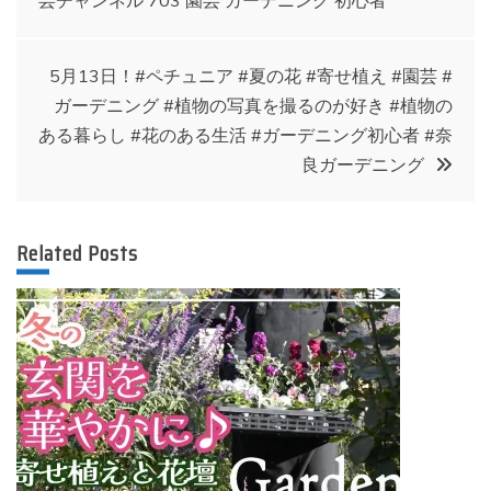
稿
ナ
5月13日！#ペチュニア #夏の花 #寄せ植え #園芸 #
ガーデニング #植物の写真を撮るのが好き #植物の
ビ
ある暮らし #花のある生活 #ガーデニング初心者 #奈
良ガーデニング
ゲ
ー
Related Posts
シ
ョ
ン