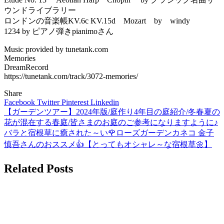
ウンドライブラリー
ロンドンの音楽帳KV.6c KV.15d Mozart by windy
1234 by ピアノ弾きpianimoさん
Music provided by tunetank.com
Memories
DreamRecord
https://tunetank.com/track/3072-memories/
Share
Facebook
Twitter
Pinterest
Linkedin
【ガーデンツアー】2024年版/庭作り4年目の庭紹介/冬春夏の
投
花が混在する春庭/皆さまのお庭のご参考になりますように♪
稿
バラと宿根草に癒された～い🌹ローズガーデンカネコ 金子
ナ
慎吾さんのおススメ👍【とってもオシャレ～な宿根草🌼】
ビ
Related Posts
ゲ
ー
シ