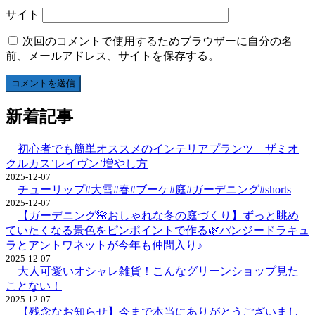
サイト
次回のコメントで使用するためブラウザーに自分の名
前、メールアドレス、サイトを保存する。
新着記事
初心者でも簡単オススメのインテリアプランツ ザミオ
クルカス’レイヴン’増やし方
2025-12-07
チューリップ#大雪#春#ブーケ#庭#ガーデニング#shorts
2025-12-07
【ガーデニング🌺おしゃれな冬の庭づくり】ずっと眺め
ていたくなる景色をピンポイントで作る🌿パンジードラキュ
ラとアントワネットが今年も仲間入り♪
2025-12-07
大人可愛いオシャレ雑貨！こんなグリーンショップ見た
ことない！
2025-12-07
【残念なお知らせ】今まで本当にありがとうございまし