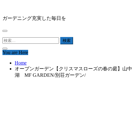
Skip
HAPPY GARDEN
to
content
ガーデニング充実した毎日を
検
索:
You are Here
Home
オープンガーデン【クリスマスローズの春の庭】山中
湖 MF GARDEN/別荘ガーデン/