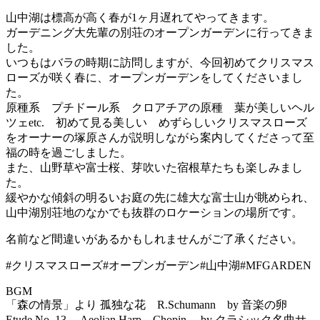
山中湖は標高が高く春が1ヶ月遅れてやってきます。
ガーデニング大先輩の別荘のオープンガーデンに行ってきま
した。
いつもはバラの時期に訪問しますが、今回初めてクリスマス
ローズが咲く春に、オープンガーデンをしてくださいまし
た。
原種系 プチドール系 クロアチアの原種 葉が美しいヘル
ツェetc. 初めて見る美しい めずらしいクリスマスローズ
をオーナーの塚原さんが説明しながら案内してくださって至
福の時を過ごしました。
また、山野草や富士桜、芽吹いた宿根草たちも楽しみまし
た。
緩やかな傾斜の明るいお庭の先に雄大な富士山が眺められ、
山中湖別荘地のなかでも抜群のロケーションの場所です。
名前など間違いがあるかもしれませんがご了承ください。
#クリスマスローズ#オープンガーデン#山中湖#MFGARDEN
BGM
「森の情景」より 孤独な花 R.Schumann by 音楽の卵
Etude No. 13 Aeolian Harp Chopin by クラシック名曲サ