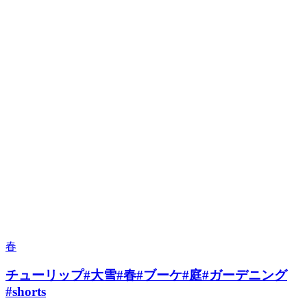
春
チューリップ#大雪#春#ブーケ#庭#ガーデニング
#shorts