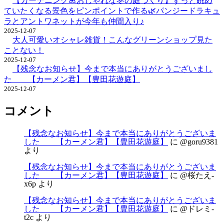
【ガーデニング🌺おしゃれな冬の庭づくり】ずっと眺め
ていたくなる景色をピンポイントで作る🌿パンジードラキュ
ラとアントワネットが今年も仲間入り♪
2025-12-07
大人可愛いオシャレ雑貨！こんなグリーンショップ見た
ことない！
2025-12-07
【残念なお知らせ】今まで本当にありがとうございまし
た 【カーメン君】【豊田花遊庭】
2025-12-07
コメント
【残念なお知らせ】今まで本当にありがとうございま
した 【カーメン君】【豊田花遊庭】
に
@goru9381
より
【残念なお知らせ】今まで本当にありがとうございま
した 【カーメン君】【豊田花遊庭】
に
@桜たえ-
x6p
より
【残念なお知らせ】今まで本当にありがとうございま
した 【カーメン君】【豊田花遊庭】
に
@ドレミ-
t2c
より