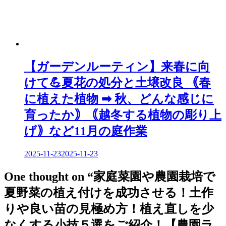
【ガーデンルーティン】来春に向
けて💪夏花の処分と土壌改良 ｟春
に植えた植物 ➡ 秋、どんな感じに
育ったか｠｟越冬する植物の彫り上
げ｠など11月の庭作業
2025-11-23
2025-11-23
One thought on “
家庭菜園や農園栽培で
夏野菜の植え付けを成功させる！土作
りや良い苗の見極め方！植え直しを少
なくする小技５選をご紹介！【農園ラ