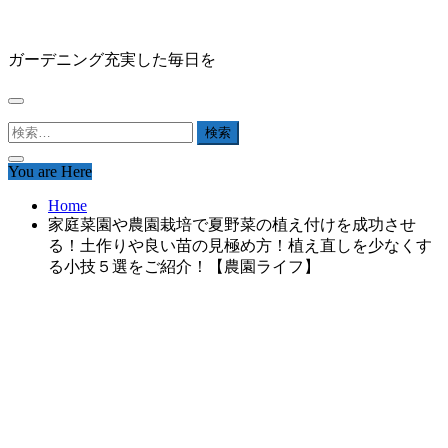
Skip
HAPPY GARDEN
to
content
ガーデニング充実した毎日を
検
索:
You are Here
Home
家庭菜園や農園栽培で夏野菜の植え付けを成功させ
る！土作りや良い苗の見極め方！植え直しを少なくす
る小技５選をご紹介！【農園ライフ】