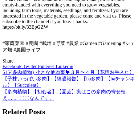
empty-handed with everything you need to grow vegetables,
including farm tools, materials, seedlings, and fertilizer.If you are
interested in the vegetable garden, please come and visit us. Please
subscribe to the channel if you like. Thanks.
https://bit.ly/33EpGZW
———————————–
#家庭菜園 #農園 #栽培 #野菜 #農業 #Garden #Gardening #シェ
ア畑 #農園ライフ
Share
Facebook
Twitter
Pinterest
Linkedin
515{多肉植物} 小さな他肉事💝３月〜４月【花壇お手入れ】
投
【子株いっぱい多肉】【経過報告】【ba多肉】【baチャンネ
稿
ル】【Succulent】
【多肉植物】【初心者】【園芸】実はこの多肉の寄せ植
ナ
え…..。〇〇なんです。
ビ
Related Posts
ゲ
ー
シ