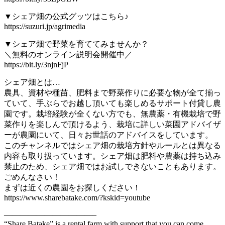
▼シェア畑の公式グッツはこちら♪
https://suzuri.jp/agrimedia
▼シェア畑で野菜を育ててみませんか？
＼無料のオンライン説明会開催中／
https://bit.ly/3njnFjP
シェア畑とは…
農具、資材や種苗、肥料まで野菜作りに必要な物が全て揃っ
ていて、手ぶらでお越し頂いても楽しめるサポート付貸し農
園です。栽培経験が全くない方でも、無農薬・有機栽培で野
菜作りを楽しんで頂けるよう、栽培に詳しい菜園アドバイザ
ーが農園にいて、日々お世話のアドバイスをしています。
このチャンネルではシェア畑の栽培方針やルールとは異なる
内容も取り扱っています。シェア畑は肥料や農薬は持ち込み
禁止のため、シェア畑ではお試しできないこともあります。
ごめんなさい！
まずは近くの農園をお探しください！
https://www.sharebatake.com/?kskid=youtube
———————————–
“Share Batake” is a rental farm with support that you can come