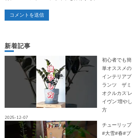
新着記事
初心者でも簡
単オススメの
インテリアプ
ランツ ザミ
オクルカス’レ
イヴン’増やし
方
2025-12-07
チューリップ
#大雪#春#ブ