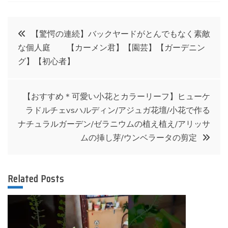
投
【驚愕の連続】バックヤードがとんでもなく素敵
な個人庭 【カーメン君】【園芸】【ガーデニン
稿
グ】【初心者】
ナ
【おすすめ＊可愛い小花とカラーリーフ】ヒューケ
ビ
ラドルチェvsハルディン/アジュガ花壇/小花で作る
ナチュラルガーデン/ゼラニウムの植え植え/アリッサ
ゲ
ムの挿し芽/ウンベラータの剪定
ー
Related Posts
シ
ョ