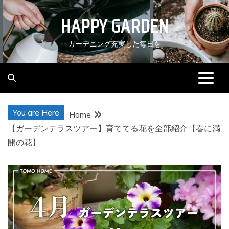
Skip
HAPPY GARDEN
to
content
ガーデニング充実した毎日を
You are Here
Home
【ガーデンテラスツアー】育ててる花を全部紹介【春に満
開の花】