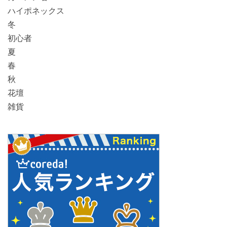
ハイポネックス
冬
初心者
夏
春
秋
花壇
雑貨