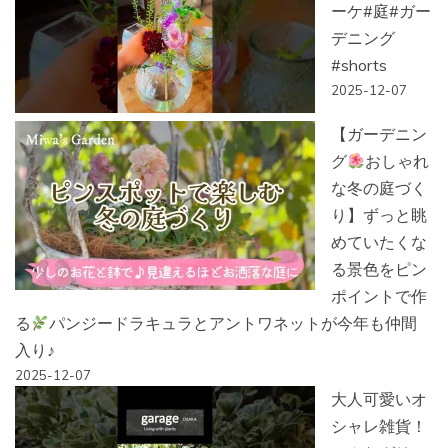
ーケ#庭#ガー
デニング
#shorts
2025-12-07
【ガーデニン
グ
おしゃれ
な冬の庭づく
り】ずっと眺
めていたくな
る景色をピン
ポイントで作
る
パンジードラキュラとアントワネットが今年も仲間
入り♪
2025-12-07
大人可愛いオ
シャレ雑貨！