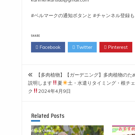
#ベルマークの通知ボタンと #チャンネル登録
SHARE
Facebook
Twitter
Pinterest
投
【多肉植物】【ガーデニング】多肉植物のた
説明します
夏
土・水遣りタイミング・根チ
稿
ク
2024年4月9日
ナ
Related Posts
ビ