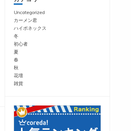
Uncategorized
カーメン君
ハイポネックス
冬
初心者
夏
春
秋
花壇
雑貨