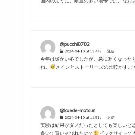
国内のように、雨量の多い地帯では、なお
@pucchi8782
2024-04-10 at 11:44s
返信
今年は暖かい冬でしたが、急に寒くなった
ね。
メインとストーリーズの比較がすご
@kaede-matsuri
2024-04-10 at 11:51s
返信
実験は結果がダメだったとしても楽しいと
多いて買いそびれたので
ビッグサイトで