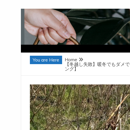
Skip
to
content
Home
You are Here
【冬越し失敗】暖冬でもダメで
ング】