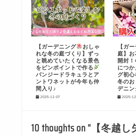
ゲ
ー
シ
【ガーデニング
おしゃ
【ガー
ョ
れな冬の庭づくり】ずっ
庭】
と眺めていたくなる景色
開封！
ン
をピンポイントで作る
につか
パンジードラキュラとア
グ初
ントワネットが今年も仲
冬のお
間入り♪
デニン
2025-12-07
2025-12
10 thoughts on “
【冬越し