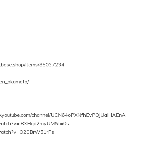
se.shop/items/85037234
en_okamoto/
be.com/channel/UCN64oPXNfhEvPQJUaIHAEnA
atch?v=iB3Hqd2myUM&t=0s
atch?v=O20BrW51rPs