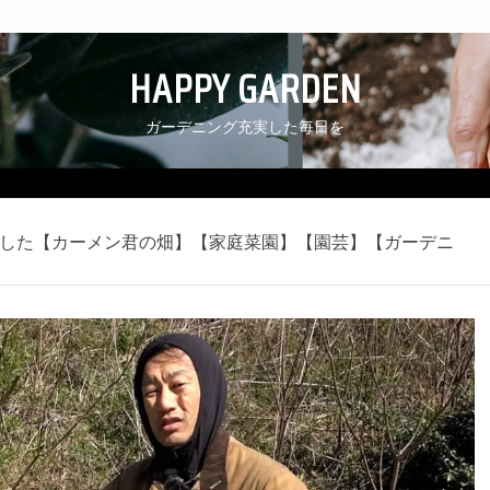
HAPPY GARDEN
ガーデニング充実した毎日を
した【カーメン君の畑】【家庭菜園】【園芸】【ガーデニ