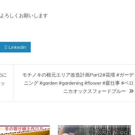
もよろしくお願いします
Linkedin
めに
モチノキの根元エリア改造計画Part2#花壇 #ガーデ
ェッ
ニング #garden #gardening #flower #庭仕事 #ベロ
ニカオックスフォードブルー