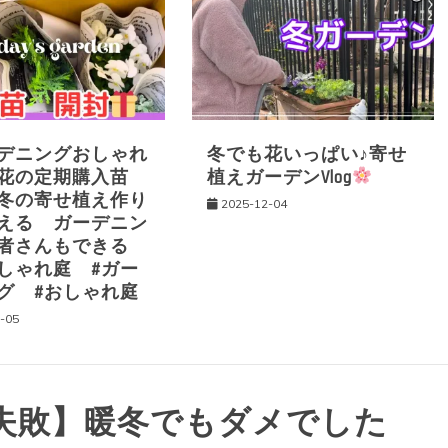
デニングおしゃれ
冬でも花いっぱい♪寄せ
お花の定期購入苗
植えガーデンVlog
冬の寄せ植え作り
2025-12-04
える ガーデニン
心者さんもできる
しゃれ庭 #ガー
グ #おしゃれ庭
-05
失敗】暖冬でもダメでした