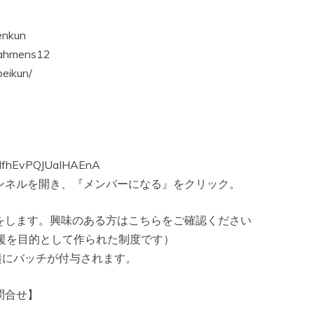
nkun
ahmens12
eikun/
XNfhEvPQJUaIHAEnA
ンネルを開き、『メンバーになる』をクリック。
をします。興味のある方はこちらをご確認ください
の支援を目的として作られた制度です）
横にバッチが付与されます。
問合せ】