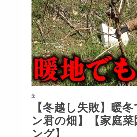
冬
【冬越し失敗】暖冬
ン君の畑】【家庭菜
ング】