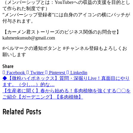
（メンバーシップとは：YouTuberへの収益の支援を目的とし
て作られた制度です）
”メンバーシップ登録者”には自身のアイコンの横にバッチが
付与されます。
【カーメン君ストーリーズのビジネス関係のお問合せ】
kahmenkunsub@gmail.com
#ベルマークの通知ボタンと #チャンネル登録もよろしくお
願いします
Share
Facebook
Twitter
Pinterest
Linkedin
投
◆【微粉ハイポネックス】質問・深掘りLive！真面目にやり
ます。（少し…）的な…
稿
【生産者に聞く】春から始める！多肉植物を強くする〇〇を
ご紹介【ガーデニング】【多肉植物】
ナ
Related Posts
ビ
ゲ