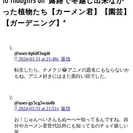
10 thoughts on “
露路で冬越し出来なか
った植物たち【カーメン君】【園芸】
【ガーデニング】
”
@user-lq6df3ug4t
2024-03-31 at 21:48s
返信
転生したら、ナメクジ😂アニメの題名にもならないか
もね。アニメ好きにはまた面白い回でした。
@user-gy5cg5wm4h
2024-03-31 at 21:51s
返信
お！じゅんぺいさんもぬ〜べ〜知ってるんですね。自
分やカーメン君世代以外にも知ってるのチョイ嬉しい
笑