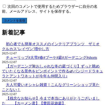
次回のコメントで使用するためブラウザーに自分の名
前、メールアドレス、サイトを保存する。
新着記事
初心者でも簡単オススメのインテリアプランツ ザミオ
クルカス’レイヴン’増やし方
2025-12-07
チューリップ#大雪#春#ブーケ#庭#ガーデニング#shorts
2025-12-07
【ガーデニング🌺おしゃれな冬の庭づくり】ずっと眺め
ていたくなる景色をピンポイントで作る🌿パンジードラキュ
ラとアントワネットが今年も仲間入り♪
2025-12-07
大人可愛いオシャレ雑貨！こんなグリーンショップ見た
ことない！
2025-12-07
【残念なお知らせ】今まで本当にありがとうございまし
た 【カーメン君】【豊田花遊庭】