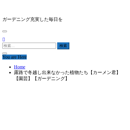
Skip
HAPPY GARDEN
to
content
ガーデニング充実した毎日を
検
索:
You are Here
Home
露路で冬越し出来なかった植物たち【カーメン君】
【園芸】【ガーデニング】