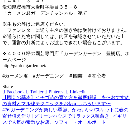
〒４４１－３１４７
愛知県豊橋市大岩町字境目３５－８
「カーメン君ガーデンチャンネル」宛て
※生もの等はご遠慮ください。
ファンレターに送り主名の無き物は受付けておりません。
※送られた物に関しては、内容を確認させていただいた上
で、運営の判断によりお渡しできない場合もございます。
🍀４０００坪の園芸専門店「ガーデンガーデン 豊橋店」ホ
ームページ
http://gardengarden.net/
#カーメン君 #ガーデニング ＃園芸 ＃初心者
Share
Facebook
Twitter
Pinterest
Linkedin
【園芸の基本】イチゴ苗の育て方を徹底解説！🍓〜おすすめ
投
の資材とマル秘テクニックをお伝えしちゃいます〜
稿
#76 ガーデニングが楽しい季節、かわいいバスケットに春の
寄せ植え作り | グリーンハウスでリラックス種蒔き | イギリ
ナ
スで人気の素敵なお店、ソフィー・オールポート
ビ