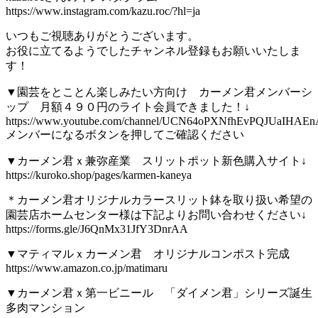
https://www.instagram.com/kazu.roc/?hl=ja
いつもご視聴ありがとうございます。
お役に立てるようでしたチャンネル登録もお願いいたしま
す！
▼園芸をとことん楽しみたい方向け カーメン君メンバーシ
ップ 月額４９０円のライト会員できました！↓
https://www.youtube.com/channel/UCN64oPXNfhEvPQJUaIHAEnA
メンバーになるボタンを押してご確認ください
▼カーメン君ｘ兼弥産業 スリットポット新色購入サイト↓
https://kuroko.shop/pages/karmen-kaneya
＊カーメン君オリジナルカラースリット鉢を取り扱い希望の
園芸店ホームセンター様は下記よりお問い合わせください↓
https://forms.gle/J6QnMx31JfY3DnrAA
▼マティマルｘカーメン君 オリジナルコンポスト完成
https://www.amazon.co.jp/matimaru
▼カーメン君ｘ第一ビニール 「ダイメン君」シリーズ誕生
多肉マンション