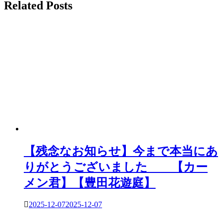
Related Posts
ゲ
ー
シ
ョ
ン
【残念なお知らせ】今まで本当にあ
りがとうございました 【カー
メン君】【豊田花遊庭】
2025-12-07
2025-12-07