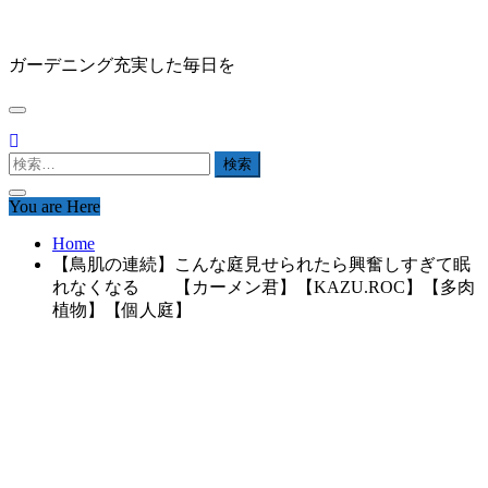
Skip
HAPPY GARDEN
to
content
ガーデニング充実した毎日を
検
索:
You are Here
Home
【鳥肌の連続】こんな庭見せられたら興奮しすぎて眠
れなくなる 【カーメン君】【KAZU.ROC】【多肉
植物】【個人庭】