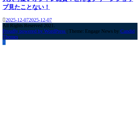
プ見たことない！
2025-12-07
2025-12-07
All Rights Reserved 2021.
Proudly powered by WordPress
|
Theme: Engage News by
Candid
Themes
.