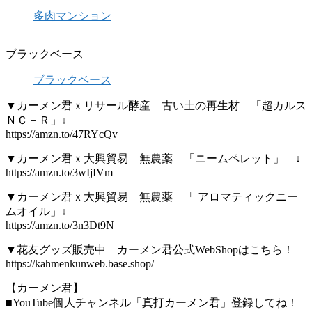
多肉マンション
ブラックベース
ブラックベース
▼カーメン君ｘリサール酵産 古い土の再生材 「超カルス
ＮＣ－Ｒ」↓
https://amzn.to/47RYcQv
▼カーメン君ｘ大興貿易 無農薬 「ニームペレット」 ↓
https://amzn.to/3wIjIVm
▼カーメン君ｘ大興貿易 無農薬 「 アロマティックニー
ムオイル」↓
https://amzn.to/3n3Dt9N
▼花友グッズ販売中 カーメン君公式WebShopはこちら！
https://kahmenkunweb.base.shop/
【カーメン君】
■YouTube個人チャンネル「真打カーメン君」登録してね！