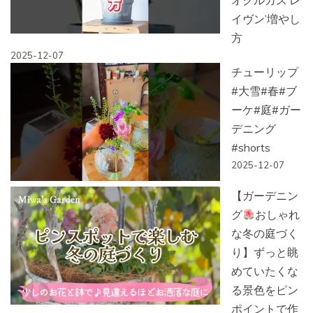
オクルカス’レ
イヴン’増やし
方
2025-12-07
チューリップ
#大雪#春#ブ
ーケ#庭#ガー
デニング
#shorts
2025-12-07
【ガーデニン
グ
おしゃれ
な冬の庭づく
り】ずっと眺
めていたくな
る景色をピン
ポイントで作