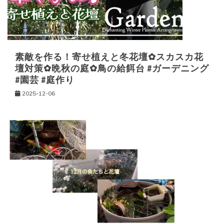
素敵を作る！寄せ植えと冬花壇✿スカスカ花
壇対策✿晩秋の庭✿鳥の給餌台 #ガーデニング
#園芸 #庭作り
2025-12-06