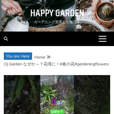
Skip
HAPPY GARDEN
to
content
ガーデニング充実した毎日を
You are Here
Home
OJ Garden なぜか～？花壇に！#春の花#gardeningflowers