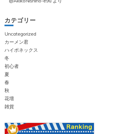
@AkikoNishino-e9u
より
カテゴリー
Uncategorized
カーメン君
ハイポネックス
冬
初心者
夏
春
秋
花壇
雑貨