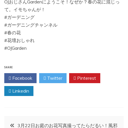
OJおじさんGardenにようこそ！なぜか？春の花に混じっ
て。イモちゃんが！
#ガーデニング
#ガーデニングチャンネル
#春の花
#花壇おしゃれ
#OJGarden
SHARE
Facebook
Twitter
Pinterest
Linkedin
投
3月22日お庭のお花写真撮ってたらだるい！風邪