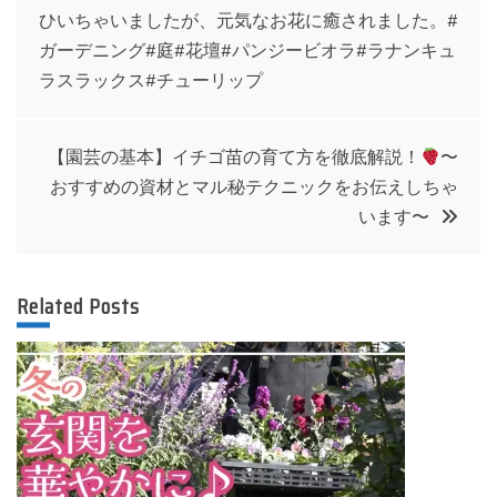
ひいちゃいましたが、元気なお花に癒されました。#
稿
ガーデニング#庭#花壇#パンジービオラ#ラナンキュ
ラスラックス#チューリップ
ナ
ビ
【園芸の基本】イチゴ苗の育て方を徹底解説！
〜
おすすめの資材とマル秘テクニックをお伝えしちゃ
ゲ
います〜
ー
Related Posts
シ
ョ
ン