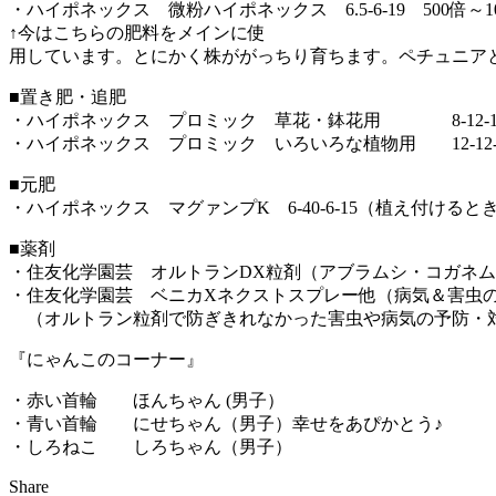
・ハイポネックス 微粉ハイポネックス 6.5‐6‐19 500倍
↑今はこちらの肥料をメインに使
用しています。とにかく株ががっちり育ちます。ペチュニア
■置き肥・追肥
・ハイポネックス プロミック 草花・鉢花用 8-1
・ハイポネックス プロミック いろいろな植物用 12-12
■元肥
・ハイポネックス マグァンプK 6-40-6-15（植え付ける
■薬剤
・住友化学園芸 オルトランDX粒剤（アブラムシ・コガネ
・住友化学園芸 ベニカXネクストスプレー他（病気＆害虫
（オルトラン粒剤で防ぎきれなかった害虫や病気の予防・
『にゃんこのコーナー』
・赤い首輪 ほんちゃん (男子）
・青い首輪 にせちゃん（男子）幸せをあぴかとう♪
・しろねこ しろちゃん（男子）
Share