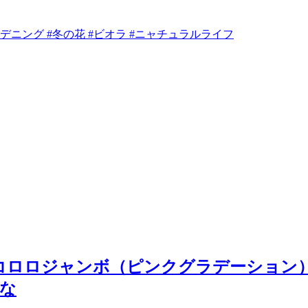
ーデニング #冬の花 #ビオラ #ニャチュラルライフ
Sコロロジャンボ（ピンクグラデーション） #s
はな