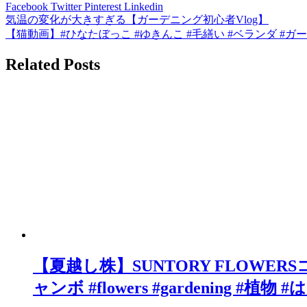
Facebook
Twitter
Pinterest
Linkedin
気温の変化が大きすぎる【ガーデニング初心者Vlog】
投
【猫動画】#ひなたぼっこ #ゆきんこ #毛繕い #ベランダ #ガ
稿
Related Posts
ナ
ビ
ゲ
ー
シ
ョ
ン
【夏越し株】SUNTORY FLOWER
ャンボ #flowers #gardening #植物 #