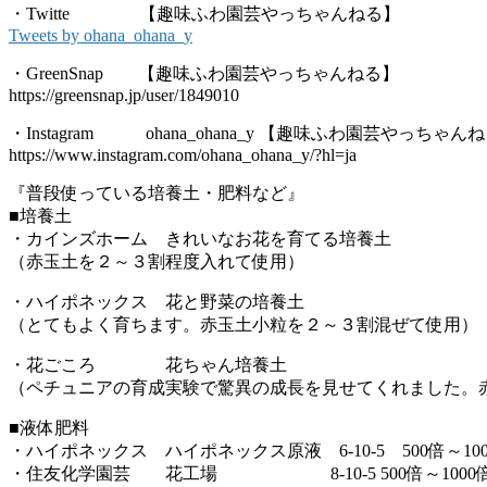
・Twitte 【趣味ふわ園芸やっちゃんねる】
Tweets by ohana_ohana_y
・GreenSnap 【趣味ふわ園芸やっちゃんねる】
https://greensnap.jp/user/1849010
・Instagram ohana_ohana_y 【趣味ふわ園芸やっちゃん
https://www.instagram.com/ohana_ohana_y/?hl=ja
『普段使っている培養土・肥料など』
■培養土
・カインズホーム きれいなお花を育てる培養土
（赤玉土を２～３割程度入れて使用）
・ハイポネックス 花と野菜の培養土
（とてもよく育ちます。赤玉土小粒を２～３割混ぜて使用）
・花ごころ 花ちゃん培養土
（ペチュニアの育成実験で驚異の成長を見せてくれました。
■液体肥料
・ハイポネックス ハイポネックス原液 6-10-5 500倍～1
・住友化学園芸 花工場 8-10-5 500倍～1000