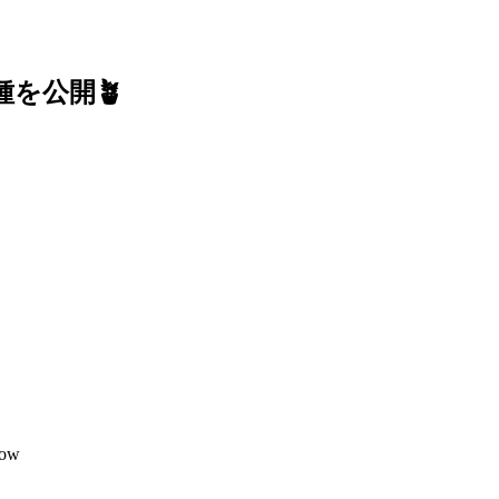
を公開🪴
yow