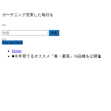
Skip
HAPPY GARDEN
to
content
ガーデニング充実した毎日を
検
索:
You are Here
Home
■今年育てるオススメ『春・夏苗』16品種を公開🪴