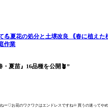
💪夏花の処分と土壌改良 ｟春に植えた
庭作業
・夏苗』16品種を公開🪴
”
ねー♡お花のワクワクはエンドレスですね♾️ 買うの迷ってや