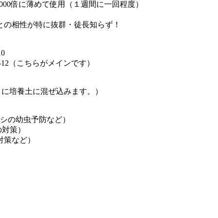
～1000倍に薄めて使用（１週間に一回程度）
との相性が特に抜群・徒長知らず！
2-10
-12（こちらがメインです）
ときに培養土に混ぜ込みます。）
ムシの幼虫予防など）
の対策）
対策など）