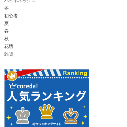
ハイポネックス
冬
初心者
夏
春
秋
花壇
雑貨