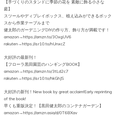
【手づくりのスタンドに季節の花を 素敵に飾る小さな
庭】
スツールやディプレイボックス、植え込みができるボック
スから作業テーブルまで
健太郎のガーデニングDIYの作り方、飾り方が満載です！
amazon→https://amzn.to/3OxgUV6
rakuten→https://a.r10.to/hUnxcZ
大好評の最新刊！
【フローラ黒田園芸のハンギングBOOK】
amazon→https://amzn.to/3tLd2c7
rakuten→https://a.r10.to/hkGhJS
大好評の新刊！New book by great acclaim!Early reprinting
of the book!
早くも重版決定！【黒田健太郎のコンテナガーデン】
amazon→https://amzn.asia/d/0T6BXav