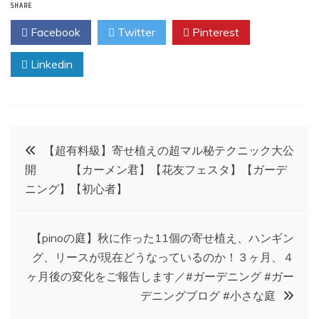
SHARE
Facebook
Twitter
Pinterest
Linkedin
投
【超有料級】寄せ植えの超マル秘テクニック大公
開 【カーメン君】【花友フェスタ】【ガーデ
稿
ニング】【初心者】
ナ
【pinoの庭】秋に作った11個の寄せ植え、ハンギン
ビ
グ、リースが現在どうなっているのか！３ヶ月、４
ヶ月後の変化をご報告します／#ガーデニング #ガー
ゲ
デニングブログ #小さな庭