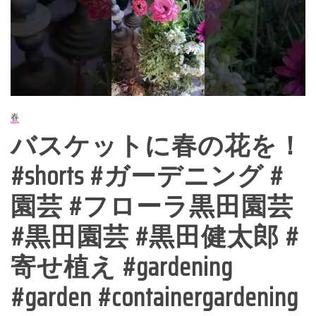
春
バスケットに春の花を！
#shorts #ガーデニング #
園芸 #フローラ黒田園芸
#黒田園芸 #黒田健太郎 #
寄せ植え #gardening
#garden #containergardening