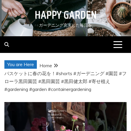
Skip
HAPPY GARDEN
to
content
ガーデニング充実した毎日を
You are Here
Home
バスケットに春の花を！#shorts #ガーデニング #園芸 #フ
ローラ黒田園芸 #黒田園芸 #黒田健太郎 #寄せ植え
#gardening #garden #containergardening