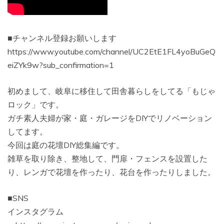
■チャンネル登録お願いします
https://www.youtube.com/channel/UC2EtE1FL4yoBuGeQ
eiZYk9w?sub_confirmation=1
初めまして、岐阜に移住して田舎暮らしをしてる「もじゃ
ロック」です。
ガチ素人夫婦が家・庭・ガレージをDIYでリノベーション
してます。
今回は庭の花壇DIY総集編です。
雑草を取り除き、整地して、門扉・フェンスを設置した
り、レンガで花壇を作ったり、花台を作ったりしました。
■SNS
インスタグラム