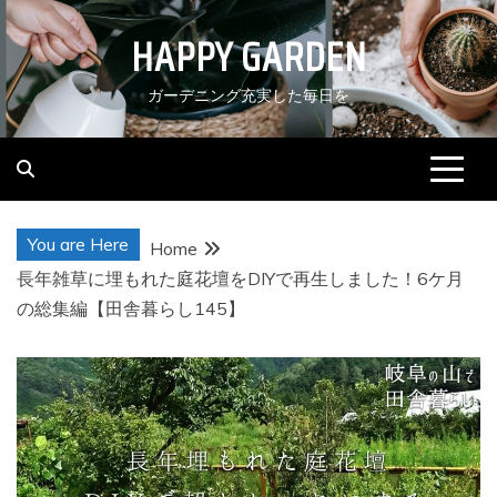
Skip
HAPPY GARDEN
to
content
ガーデニング充実した毎日を
You are Here
Home
長年雑草に埋もれた庭花壇をDIYで再生しました！6ケ月
の総集編【田舎暮らし145】