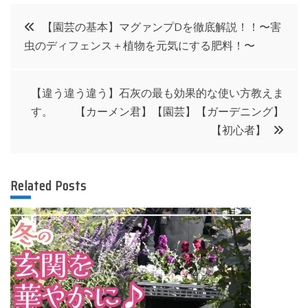
投
【園芸の基本】マグァンプDを徹底解説！！〜害
虫のディフェンス＋植物を元気にする肥料！〜
稿
ナ
【違う違う違う】石灰の最も効果的な使い方教えま
す。 【カーメン君】【園芸】【ガーデニング】
ビ
【初心者】
ゲ
Related Posts
ー
シ
ョ