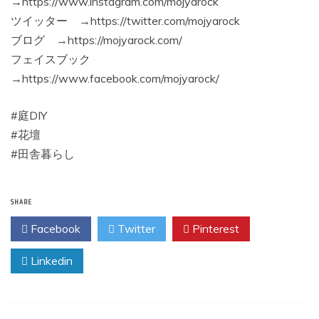
→https://www.instagram.com/mojyarock
ツイッター →https://twitter.com/mojyarock
ブログ →https://mojyarock.com/
フェイスブック
→https://www.facebook.com/mojyarock/
#庭DIY
#花壇
#田舎暮らし
SHARE
Facebook
Twitter
Pinterest
Linkedin