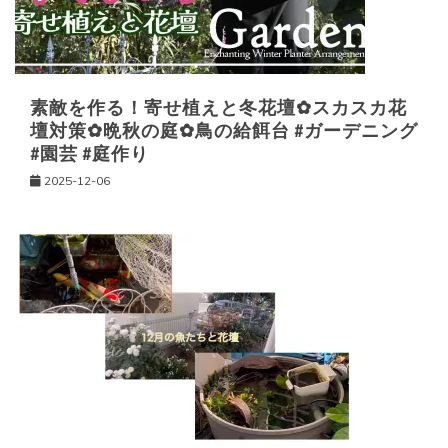
ン
素敵を作る！寄せ植えと冬花壇✿スカスカ花
壇対策✿晩秋の庭✿鳥の給餌台 #ガーデニング
#園芸 #庭作り
2025-12-06