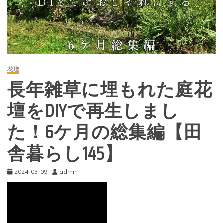
花壇
長年雑草に埋もれた庭花
壇をDIYで再生しまし
た！6ケ月の総集編【田
舎暮らし145】
2024-03-09
admin