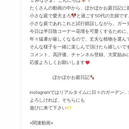
たくさんの動画の中から、ぽかぽかお庭日記に
小さな庭で愛犬まろ
と過ごす50代の主婦です
小さな庭であれこれと試行錯誤しながら、ガー
今日は半日陰コーナー花壇を可愛くするために
年々猛暑が厳しくなるので、丈夫な植物を選ん
そんな様子を一緒に楽しんで頂けたら嬉しいで
コメント、高評価、チャンネル登録、大変励み
応援よろしくお願いします
ぽかぽかお庭日記
instagramではリアルタイムに日々のガーデ
よろしければ、そちらにも
遊びに来て下さい
⭐︎関連動画⭐︎