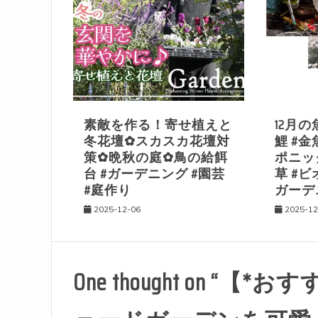
ゲ
ー
シ
素敵を作る！寄せ植えと
12月の
ョ
冬花壇✿スカスカ花壇対
鯉 #金
策✿晩秋の庭✿鳥の給餌
ポニック
ン
台 #ガーデニング #園芸
草 #ビ
#庭作り
ガーデ
2025-12-06
2025-12
One thought on “
【*おす