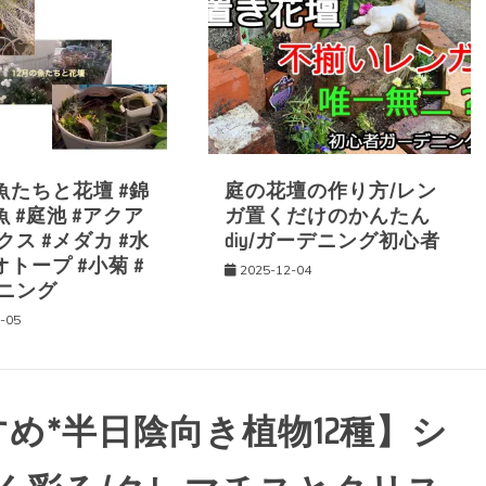
魚たちと花壇 #錦
庭の花壇の作り方/レン
魚 #庭池 #アクア
ガ置くだけのかんたん
ス #メダカ #水
diy/ガーデニング初心者
オトープ #小菊 #
2025-12-04
ニング
-05
すめ*半日陰向き植物12種】シ