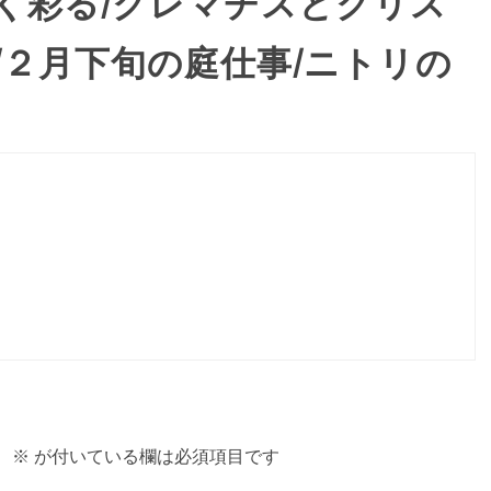
く彩る/クレマチスとクリス
/２月下旬の庭仕事/ニトリの
。
※
が付いている欄は必須項目です