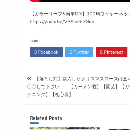
【カラーリーフ&簡単DIY】100均ワイヤーネ
https://youtu.be/VPSub5sY8no
SHARE
Facebook
Twitter
Pinterest
投
【落とし穴】購入したクリスマスローズは直
〇〇して下さい 【カーメン君】【園芸】【ガ
稿
デニング】【初心者】
ナ
Related Posts
ビ