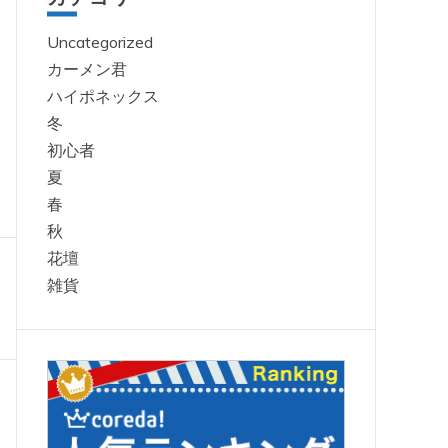
Uncategorized
カーメン君
ハイポネックス
冬
初心者
夏
春
秋
花壇
雑貨