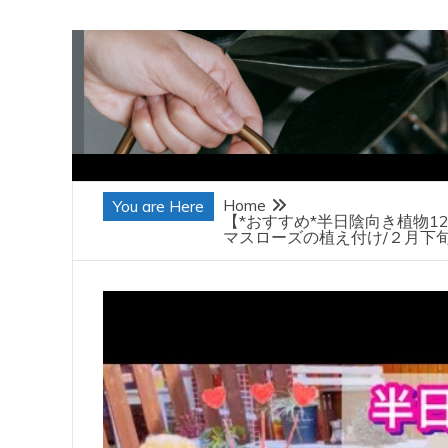
Skip
to
content
Home
You are Here
【*おすすめ*半日陰向き植物
マスローズの植え付け/２月下