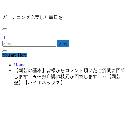
Skip
HAPPY GARDEN
to
content
ガーデニング充実した毎日を
検
索:
You are Here
Home
【園芸の基本】皆様からコメント頂いたご質問に回答
します！🔥〜熱血講師枝元が回答します！～【園芸
塾】【ハイポネックス】