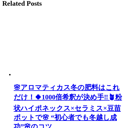
Related Posts
ビ
ゲ
ー
シ
ョ
ン
🌸アロマティカス冬の肥料はこれ
だけ！🍀1000倍希釈が決め手‼🪴粉
状ハイポネックス×セラミス×豆苗
ポットで🌸 “初心者でも冬越し成
功”🌸のコツ