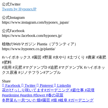
公式Twitter
Tweets by HyponexJP
公式Instagram
https://www.instagram.com/hyponex_japan/
公式Facebook
https://www.facebook.com/hyponex.jp/
植物のWebマガジン Plantia（プランティア）
https://www.hyponex.co.jp/plantia/
#ハイポネックス #園芸 #野菜 #水やり #土づくり #農家 #液肥
#肥料
#混用 #元肥 #マグァンプD #追肥 #マグァンプK #ハイポネッ
クス原液 #ジノテフラン#アンプル
Share
Facebook
Twitter
Pinterest
Linkedin
花がびっしり咲いてます#ガーデニング #庭仕事 #花壇
投
#gardening #garden #flower #春の花苗
稿
冬野菜も一息ついた畑#園芸 #畑 #岐阜 #ガーデニング
ナ