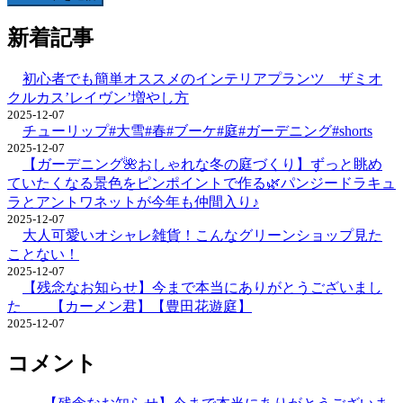
新着記事
初心者でも簡単オススメのインテリアプランツ ザミオ
クルカス’レイヴン’増やし方
2025-12-07
チューリップ#大雪#春#ブーケ#庭#ガーデニング#shorts
2025-12-07
【ガーデニング🌺おしゃれな冬の庭づくり】ずっと眺め
ていたくなる景色をピンポイントで作る🌿パンジードラキュ
ラとアントワネットが今年も仲間入り♪
2025-12-07
大人可愛いオシャレ雑貨！こんなグリーンショップ見た
ことない！
2025-12-07
【残念なお知らせ】今まで本当にありがとうございまし
た 【カーメン君】【豊田花遊庭】
2025-12-07
コメント