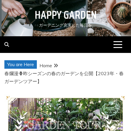
Skip
HAPPY GARDEN
to
content
ガーデニング充実した毎日を
You are Here
Home
春爛漫🪻昨シーズンの春のガーデンを公開【2023年・春
ガーデンツアー】