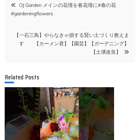
投
OJ Garden メインの花壇を春花壇に#春の花
#gardeningflowers
稿
ナ
【一石三鳥】やらなきゃ損する賢い土づくり教えま
す 【カーメン君】【園芸】【ガーデニング】
ビ
【土壌改良】
ゲ
Related Posts
ー
シ
ョ
ン