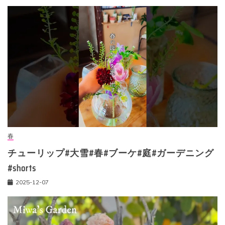
春
チューリップ#大雪#春#ブーケ#庭#ガーデニング
#shorts
2025-12-07