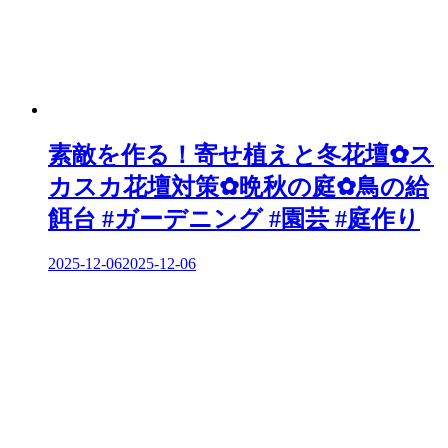
ン
素敵を作る！寄せ植えと冬花壇✿ス
カスカ花壇対策✿晩秋の庭✿鳥の給
餌台 #ガーデニング #園芸 #庭作り
2025-12-06
2025-12-06