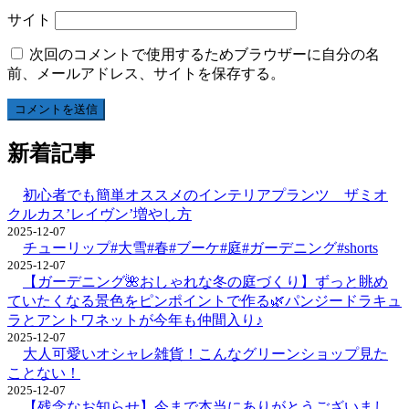
サイト
次回のコメントで使用するためブラウザーに自分の名
前、メールアドレス、サイトを保存する。
新着記事
初心者でも簡単オススメのインテリアプランツ ザミオ
クルカス’レイヴン’増やし方
2025-12-07
チューリップ#大雪#春#ブーケ#庭#ガーデニング#shorts
2025-12-07
【ガーデニング🌺おしゃれな冬の庭づくり】ずっと眺め
ていたくなる景色をピンポイントで作る🌿パンジードラキュ
ラとアントワネットが今年も仲間入り♪
2025-12-07
大人可愛いオシャレ雑貨！こんなグリーンショップ見た
ことない！
2025-12-07
【残念なお知らせ】今まで本当にありがとうございまし