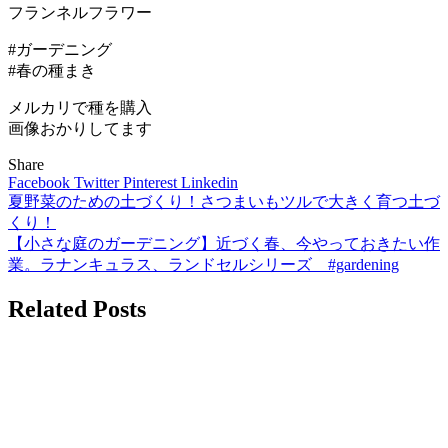
フランネルフラワー
#ガーデニング
#春の種まき
メルカリで種を購入
画像おかりしてます
Share
Facebook
Twitter
Pinterest
Linkedin
夏野菜のための土づくり！さつまいもツルで大きく育つ土づ
投
くり！
稿
【小さな庭のガーデニング】近づく春、今やっておきたい作
業。ラナンキュラス、ランドセルシリーズ #gardening
ナ
ビ
Related Posts
ゲ
ー
シ
ョ