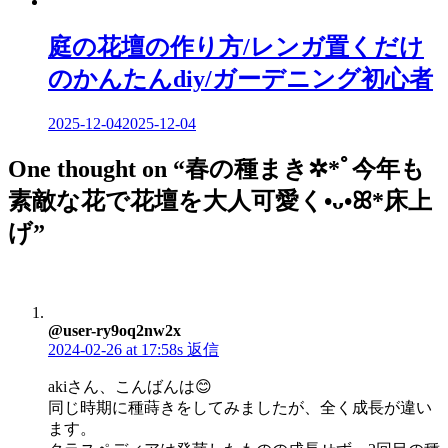
庭の花壇の作り方/レンガ置くだけ
のかんたんdiy/ガーデニング初心者
2025-12-04
2025-12-04
One thought on “
春の種まき✲*ﾟ今年も
素敵な花で花壇を大人可愛く•ᴗ•ꕤ*床上
げ
”
@user-ry9oq2nw2x
2024-02-26 at 17:58s
返信
akiさん、こんばんは😊
同じ時期に種蒔きをしてみましたが、全く成長が違い
ます。