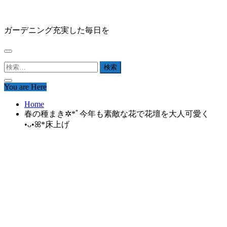
Skip
HAPPY GARDEN
to
content
ガーデニング充実した毎日を
検
索:
You are Here
Home
春の種まき✲*ﾟ今年も素敵な花で花壇を大人可愛く
•ᴗ•ꕤ*床上げ