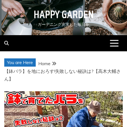
Skip
HAPPY GARDEN
to
content
ガーデニング充実した毎日を
You are Here
Home
【鉢バラ】を地におろす!失敗しない秘訣は?【高木大輔さ
ん】