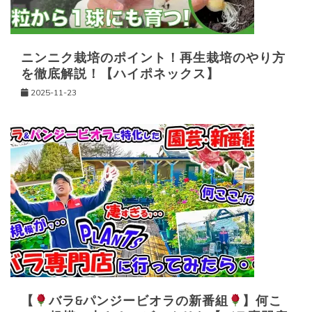
ニンニク栽培のポイント！再生栽培のやり方
を徹底解説！【ハイポネックス】
2025-11-23
【
バラ&パンジービオラの新番組
】何こ