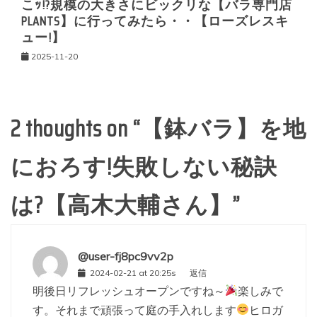
こｯ!?規模の大きさにビックリな【バラ専門店
PLANTS】に行ってみたら・・【ローズレスキ
ュー!】
2025-11-20
2 thoughts on “
【鉢バラ】を地
におろす!失敗しない秘訣
は?【高木大輔さん】
”
@user-fj8pc9vv2p
2024-02-21 at 20:25s
返信
明後日リフレッシュオープンですね～
楽しみで
す。それまで頑張って庭の手入れします
ヒロガ