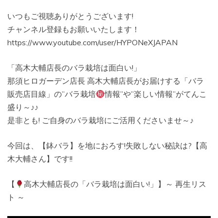
いつもご視聴ありがとうございます!
チャンネル登録もお願いいたします！
https://www.youtube.com/user/HYPONeXJAPAN
「高木大輔店長のバラ栽培は面白い!」
那須ヒロガーデン店長 高木大輔店長がお届けする「バラ
販売店目線」の”バラ栽培
情報”や”楽しい情報”がてんこ
盛り～♪♪
是非とも! ご自身のバラ栽培にご活用くださいませ～♪
今回は、【鉢バラ】を地におろす!失敗しない秘訣は?【高
木大輔さん】です!!
【
高木大輔店長の「バラ栽培は面白い!」】～ 再生リス
ト ～