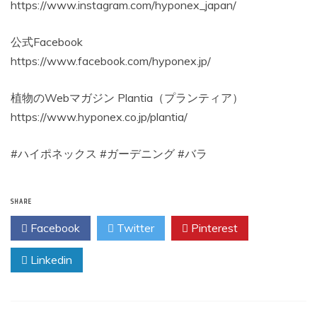
https://www.instagram.com/hyponex_japan/
公式Facebook
https://www.facebook.com/hyponex.jp/
植物のWebマガジン Plantia（プランティア）
https://www.hyponex.co.jp/plantia/
#ハイポネックス #ガーデニング #バラ
SHARE
Facebook
Twitter
Pinterest
Linkedin