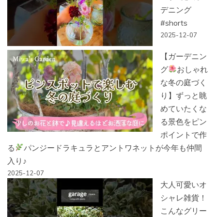
デニング
#shorts
2025-12-07
【ガーデニン
グ
おしゃれ
な冬の庭づく
り】ずっと眺
めていたくな
る景色をピン
ポイントで作
る
パンジードラキュラとアントワネットが今年も仲間
入り♪
2025-12-07
大人可愛いオ
シャレ雑貨！
こんなグリー