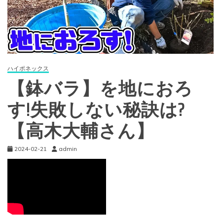
ハイポネックス
【鉢バラ】を地におろ
す!失敗しない秘訣は?
【高木大輔さん】
2024-02-21
admin