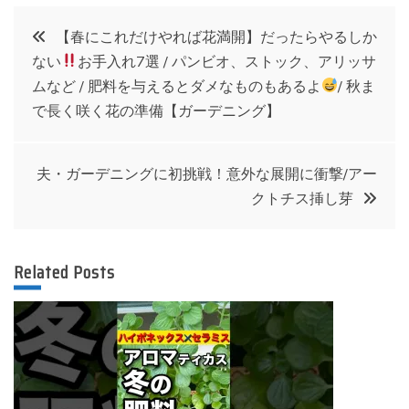
投
【春にこれだけやれば花満開】だったらやるしか
ない
お手入れ7選 / パンビオ、ストック、アリッサ
稿
ムなど / 肥料を与えるとダメなものもあるよ
/ 秋ま
で長く咲く花の準備【ガーデニング】
ナ
ビ
夫・ガーデニングに初挑戦！意外な展開に衝撃/アー
クトチス挿し芽
ゲ
ー
Related Posts
シ
ョ