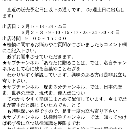
直近の販売予定日は以下の通りです。 (毎週土日に出店し
ます)
出店日：２月17・18・24・25日
３月２・３・9・10・16・17・23・24・30・31日
出店時間：9：００～１5：００
★植物に関するお悩みやご質問がございましたらコメント欄
にご記入下さい。
必ずお返事させていただきます。
★サブチャンネル「あなたに贈ることば」では、名言チャン
ネルとして心に残る言葉やことわざを
わかりやすく解説しています。興味のある方は是非お立ち
寄り下さい。
★サブチャンネル「歴史３分チャンネル」では、日本の歴
史、世界の歴史、現代史、偉人伝につい
てわかりやすく簡潔にまとめて配信しています。今まで歴
史が苦手だと感じていた方でも、とて
も興味深い内容ですので、是非一度お立ち寄り下さい。
★サブチャンネル「法律雑学チャンネル」では、知っておけ
ば必ず役に立つ法律知識を極限までわ