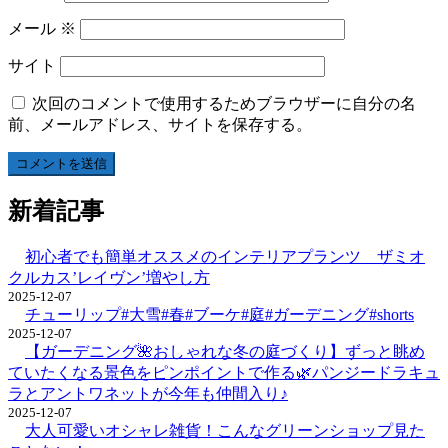
メール
※
サイト
次回のコメントで使用するためブラウザーに自分の名
前、メールアドレス、サイトを保存する。
新着記事
初心者でも簡単オススメのインテリアプランツ ザミオ
クルカス’レイヴン’増やし方
2025-12-07
チューリップ#大雪#春#ブーケ#庭#ガーデニング#shorts
2025-12-07
【ガーデニング🌺おしゃれな冬の庭づくり】ずっと眺め
ていたくなる景色をピンポイントで作る🌿パンジードラキュ
ラとアントワネットが今年も仲間入り♪
2025-12-07
大人可愛いオシャレ雑貨！こんなグリーンショップ見た