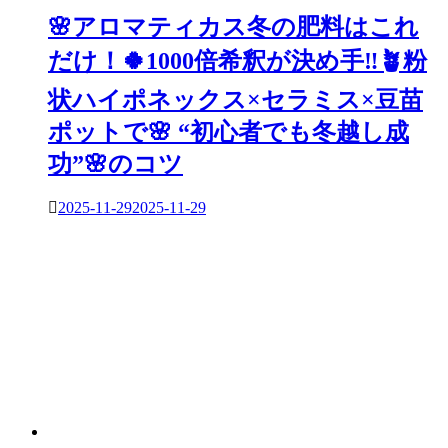
🌸アロマティカス冬の肥料はこれ
だけ！🍀1000倍希釈が決め手‼🪴粉
状ハイポネックス×セラミス×豆苗
ポットで🌸 “初心者でも冬越し成
功”🌸のコツ
2025-11-29
2025-11-29