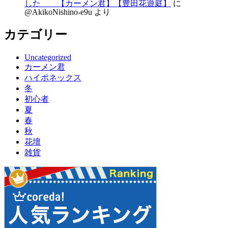
した 【カーメン君】【豊田花遊庭】
に
@AkikoNishino-e9u
より
カテゴリー
Uncategorized
カーメン君
ハイポネックス
冬
初心者
夏
春
秋
花壇
雑貨