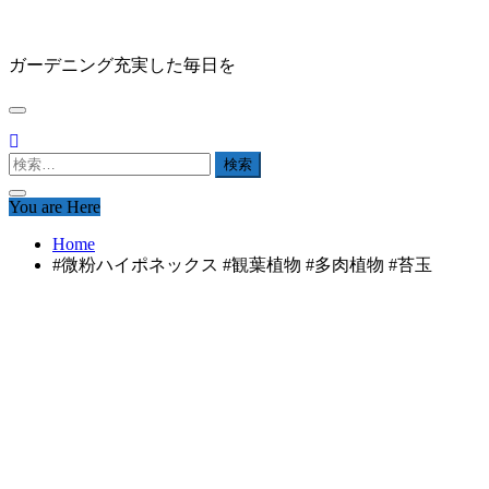
Skip
HAPPY GARDEN
to
content
ガーデニング充実した毎日を
検
索:
You are Here
Home
#微粉ハイポネックス #観葉植物 #多肉植物 #苔玉