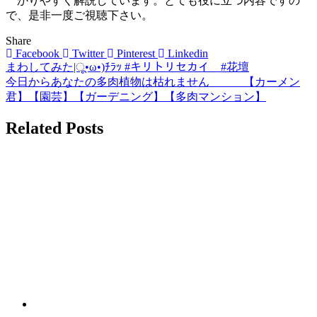
かりやすく解説しています。とても役に立つ内容ですの
で、是非一度ご視聴下さい。
Share
Facebook
Twitter
Pinterest
Linkedin
まわしてみた|ू•ω•)ﾁﾗｯ #キリトリセカイ #花壇
投
今日からあなたの多肉植物は枯れません 【カーメン
稿
君】【園芸】【ガーデニング】【多肉マンション】
ナ
Related Posts
ビ
ゲ
ー
シ
ョ
ン