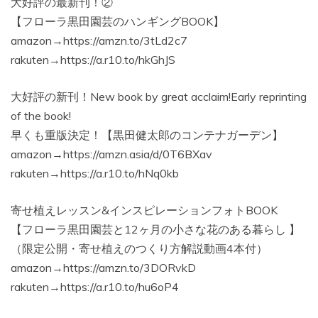
大好評の最新刊！②
【フローラ黒田園芸のハンギングBOOK】
amazon→https://amzn.to/3tLd2c7
rakuten→https://a.r10.to/hkGhJS
大好評の新刊！New book by great acclaim!Early reprinting
of the book!
早くも重版決定！【黒田健太郎のコンテナガーデン】
amazon→https://amzn.asia/d/0T6BXav
rakuten→https://a.r10.to/hNq0kb
寄せ植えレッスン&インスピレーションフォトBOOK
【フローラ黒田園芸と12ヶ月の小さな花のある暮らし 】
（限定公開・寄せ植えのつくり方解説動画4本付）
amazon→https://amzn.to/3DORvkD
rakuten→https://a.r10.to/hu6oP4