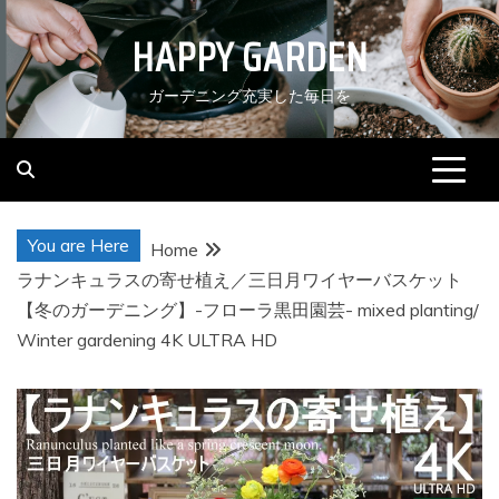
Skip
HAPPY GARDEN
to
content
ガーデニング充実した毎日を
You are Here
Home
ラナンキュラスの寄せ植え／三日月ワイヤーバスケット
【冬のガーデニング】-フローラ黒田園芸- mixed planting/
Winter gardening 4K ULTRA HD