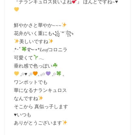
『ナランキュロス良いよね
︎』 ほんとですね~
♥️
鮮やかさと華やか~~~
花弁がいく重にも꧁˙꒳​˙꧂
美しいですね
.*･ﾟ
࿐⋆*𝐿𝑒𝑎𝑓コロニラ
可愛くて
𓂃
垂れ感で色っぽい
‪ 𓈒𓏸
♥️
‪ 𓈒𓏸
𓈒 𓂂𓏸
‪ 𓈒𓏸
‪ 𓈒
ワンポットでも
華になるナランキュロス
なんですね
そこから 真似っ子します
♥️いつも
ありがとうございます