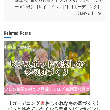
ナ
ーメン君】【レイズドベッド】【ガーデニング】
ビ
【初心者】
ゲ
Related Posts
ー
シ
ョ
ン
【ガーデニング
おしゃれな冬の庭づくり】
ずっと眺めていたくなる景色をピンポイント