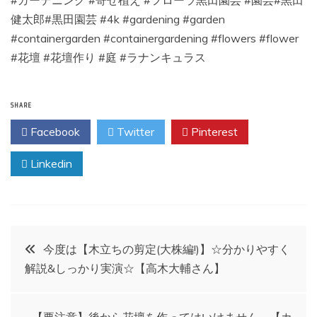
健太郎#黒田園芸 #4k #gardening #garden
#containergarden #containergardening #flowers #flower
#花壇 #花壇作り #庭 #ラナンキュラス
SHARE
Facebook
Twitter
Pinterest
Linkedin
投
今度は【木立ちの剪定(大株編!)】☆分かりやすく
解説&しっかり実演☆【高木大輔さん】
稿
【要注意】後から花壇を作ってはいけません 【カ