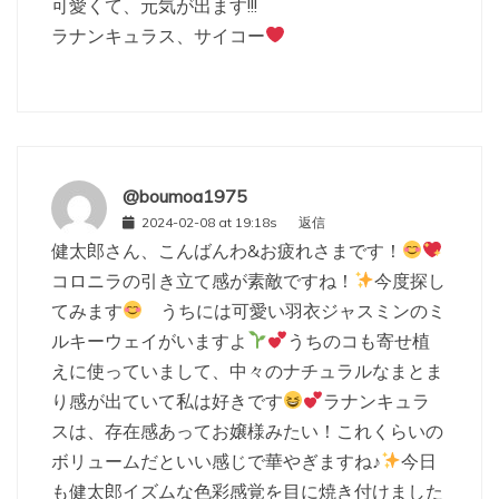
可愛くて、元気が出ます!!!
ラナンキュラス、サイコー
@boumoa1975
2024-02-08 at 19:18s
返信
健太郎さん、こんばんわ&お疲れさまです！
コロニラの引き立て感が素敵ですね！
今度探し
てみます
うちには可愛い羽衣ジャスミンのミ
ルキーウェイがいますよ
うちのコも寄せ植
えに使っていまして、中々のナチュラルなまとま
り感が出ていて私は好きです
ラナンキュラ
スは、存在感あってお嬢様みたい！これくらいの
ボリュームだといい感じで華やぎますね♪
今日
も健太郎イズムな色彩感覚を目に焼き付けました