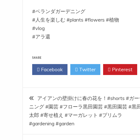
#ベランダガーデニング
#人生を楽しむ #plants #flowers #植物
#vlog
#アラ還
SHARE
Facebook
Twitter
Pinterest
投
アイアンの壁掛けに春の花を！#shorts #ガー
ニング #園芸 #フローラ黒田園芸 #黒田園芸 #黒
稿
太郎 #寄せ植え #マーガレット #プリムラ
#gardening #garden
ナ