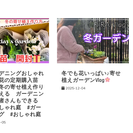
デニングおしゃれ
冬でも花いっぱい♪寄せ
お花の定期購入苗
植えガーデンVlog
冬の寄せ植え作り
2025-12-04
える ガーデニン
心者さんもできる
しゃれ庭 #ガー
グ #おしゃれ庭
-05