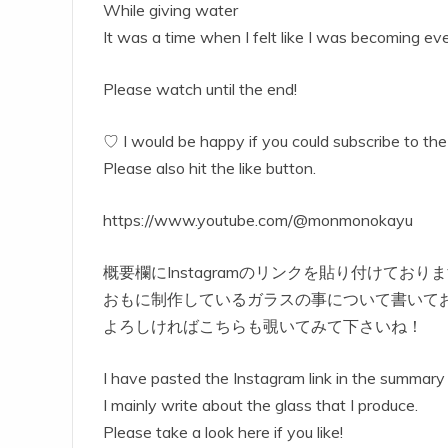
While giving water
It was a time when I felt like I was becoming ev
Please watch until the end!
♡ I would be happy if you could subscribe to the
Please also hit the like button.
https://www.youtube.com/@monmonokayu
概要欄にInstagramのリンクを貼り付けており
おもに制作しているガラスの事について書いて
よろしければこちらも覗いてみて下さいね！
I have pasted the Instagram link in the summary 
I mainly write about the glass that I produce.
Please take a look here if you like!