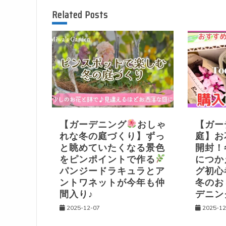
ビ
Related Posts
ゲ
ー
シ
ョ
【ガーデニング
おしゃ
【ガー
れな冬の庭づくり】ずっ
庭】
ン
と眺めていたくなる景色
開封！
をピンポイントで作る
につか
パンジードラキュラとア
グ初
ントワネットが今年も仲
冬のお
間入り♪
デニン
2025-12-07
2025-12