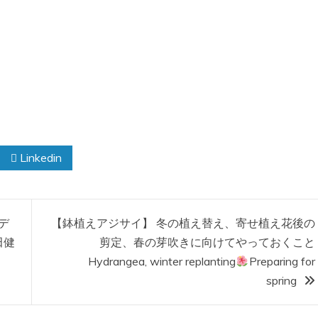
Linkedin
デ
【鉢植えアジサイ】 冬の植え替え、寄せ植え花後の
田健
剪定、春の芽吹きに向けてやっておくこと
Hydrangea, winter replanting
Preparing for
spring