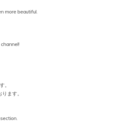
en more beautiful.
 channel!
ます。
おります。
section.