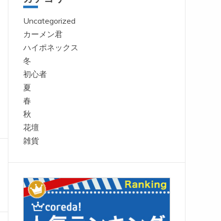
Uncategorized
カーメン君
ハイポネックス
冬
初心者
夏
春
秋
花壇
雑貨