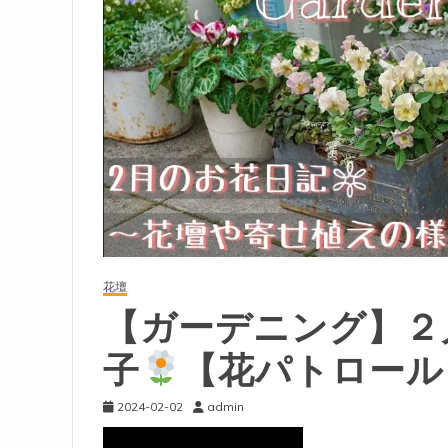
花壇
【ガーデニング】２
子
【花パトロール
2024-02-02
admin