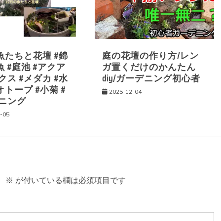
魚たちと花壇 #錦
庭の花壇の作り方/レン
魚 #庭池 #アクア
ガ置くだけのかんたん
ス #メダカ #水
diy/ガーデニング初心者
オトープ #小菊 #
2025-12-04
ニング
-05
。
※
が付いている欄は必須項目です