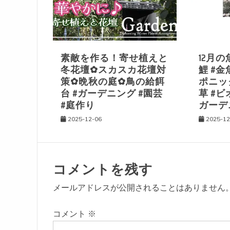
シ
ョ
素敵を作る！寄せ植えと
12月の
冬花壇✿スカスカ花壇対
鯉 #金
ン
策✿晩秋の庭✿鳥の給餌
ポニック
台 #ガーデニング #園芸
草 #ビ
#庭作り
ガーデ
2025-12-06
2025-12
コメントを残す
メールアドレスが公開されることはありません
コメント
※