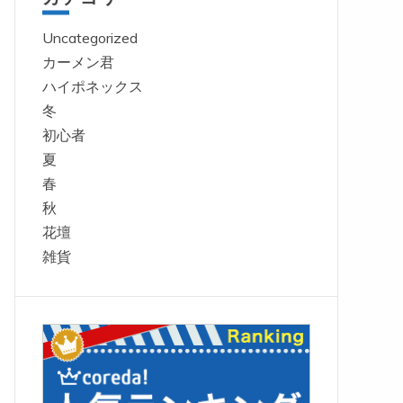
Uncategorized
カーメン君
ハイポネックス
冬
初心者
夏
春
秋
花壇
雑貨