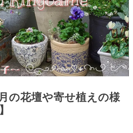
月の花壇や寄せ植えの様
】