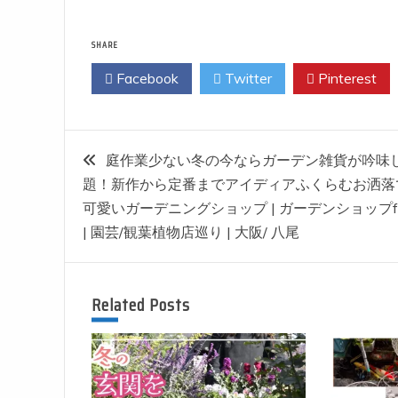
SHARE
Facebook
Twitter
Pinterest
投
庭作業少ない冬の今ならガーデン雑貨が吟味
題！新作から定番までアイディアふくらむお洒落
稿
可愛いガーデニングショップ | ガーデンショップfe
| 園芸/観葉植物店巡り | 大阪/ 八尾
ナ
ビ
Related Posts
ゲ
ー