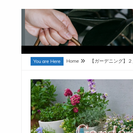
Skip
to
content
Home
【ガーデニング】２
You are Here