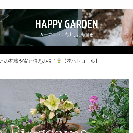
HAPPY GARDEN
ガーデニング充実した毎日を
月の花壇や寄せ植えの様子
【花パトロール】