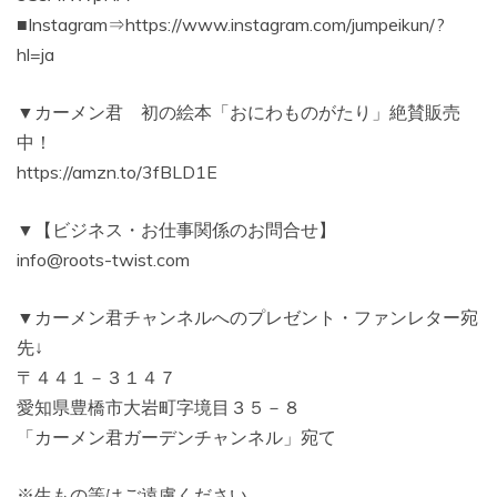
■Instagram⇒https://www.instagram.com/jumpeikun/?
hl=ja
▼カーメン君 初の絵本「おにわものがたり」絶賛販売
中！
https://amzn.to/3fBLD1E
▼【ビジネス・お仕事関係のお問合せ】
info@roots-twist.com
▼カーメン君チャンネルへのプレゼント・ファンレター宛
先↓
〒４４１－３１４７
愛知県豊橋市大岩町字境目３５－８
「カーメン君ガーデンチャンネル」宛て
※生もの等はご遠慮ください。