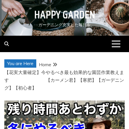
Skip
HAPPY GARDEN
to
content
ガーデニング充実した毎日を
You are Here
Home
【花実大量確定】今やるべき最も効果的な園芸作業教えま
す 【カーメン君】【寒肥】【ガーデニン
グ】【初心者】