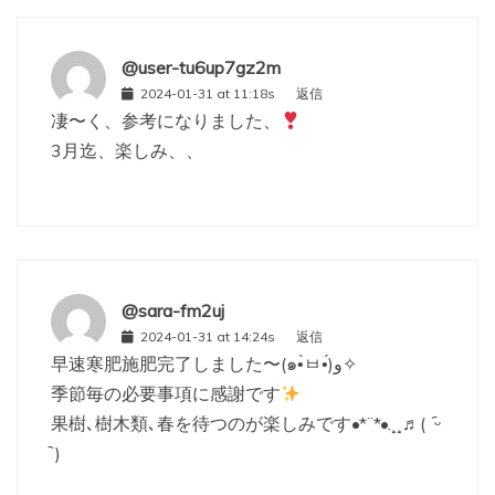
@user-tu6up7gz2m
2024-01-31 at 11:18s
返信
凄〜く、参考になりました、
3月迄、楽しみ、、
@sara-fm2uj
2024-01-31 at 14:24s
返信
早速寒肥施肥完了しました〜(๑•̀ㅂ•́)و✧
季節毎の必要事項に感謝です
果樹､樹木類､春を待つのが楽しみです•*¨*•.¸¸♬︎( ᷇ᵕ
᷆ )