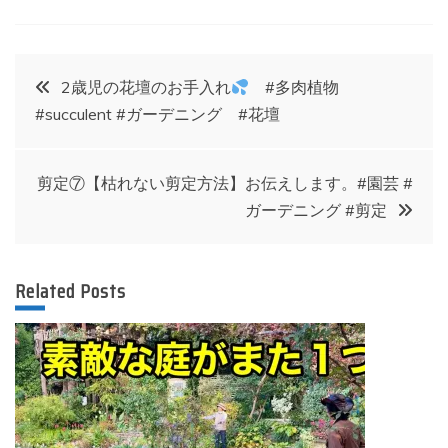
投
2歳児の花壇のお手入れ
#多肉植物
#succulent #ガーデニング #花壇
稿
ナ
剪定⑦【枯れない剪定方法】お伝えします。#園芸 #
ガーデニング #剪定
ビ
ゲ
Related Posts
ー
シ