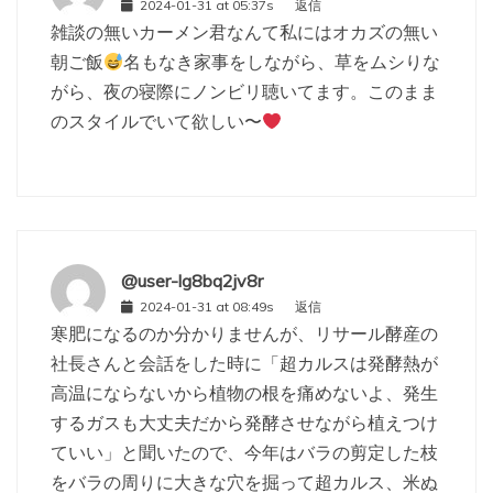
2024-01-31 at 05:37s
返信
雑談の無いカーメン君なんて私にはオカズの無い
朝ご飯
名もなき家事をしながら、草をムシりな
がら、夜の寝際にノンビリ聴いてます。このまま
のスタイルでいて欲しい〜
@user-lg8bq2jv8r
2024-01-31 at 08:49s
返信
寒肥になるのか分かりませんが、リサール酵産の
社長さんと会話をした時に「超カルスは発酵熱が
高温にならないから植物の根を痛めないよ、発生
するガスも大丈夫だから発酵させながら植えつけ
ていい」と聞いたので、今年はバラの剪定した枝
をバラの周りに大きな穴を掘って超カルス、米ぬ