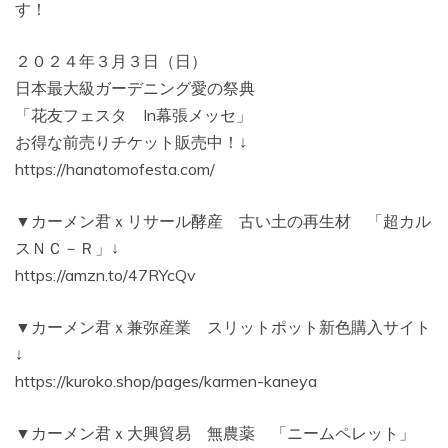
す！
２０２４年３月３日（日）
日本最大級ガーデニング愛の祭典
「花友フェスタ In幕張メッセ」
お得な前売りチケット販売中！↓
https://hanatomofesta.com/
▼カーメン君ｘリサール酵産 古い土の再生材 「超カル
スＮＣ－Ｒ」↓
https://amzn.to/47RYcQv
▼カーメン君ｘ兼弥産業 スリットポット新色購入サイト
↓
https://kuroko.shop/pages/karmen-kaneya
▼カーメン君ｘ大興貿易 無農薬 「ニームペレット」