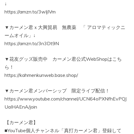
↓
https://amzn.to/3wIjIVm
▼カーメン君ｘ大興貿易 無農薬 「 アロマティックニ
ームオイル」↓
https://amzn.to/3n3Dt9N
▼花友グッズ販売中 カーメン君公式WebShopはこち
ら！
https://kahmenkunweb.base.shop/
▼カーメン君メンバーシップ 限定ライブ配信！
https://www.youtube.com/channel/UCN64oPXNfhEvPQJ
UaIHAEnA/join
【カーメン君】
■YouTube個人チャンネル「真打カーメン君」登録して