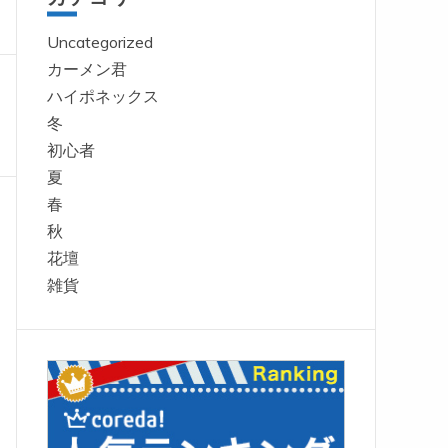
Uncategorized
カーメン君
ハイポネックス
冬
初心者
夏
春
秋
花壇
雑貨