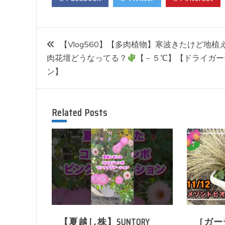
投
【Vlog560】【多肉植物】寒波きたけど地植
肉花壇どうなってる？
【－５℃】【ドライガー
稿
ン】
ナ
Related Posts
ビ
ゲ
ー
シ
【夏越し株】SUNTORY
［ガー