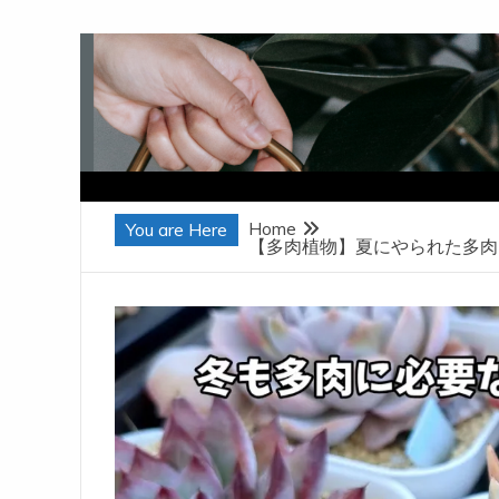
Skip
to
content
Home
You are Here
【多肉植物】夏にやられた多肉