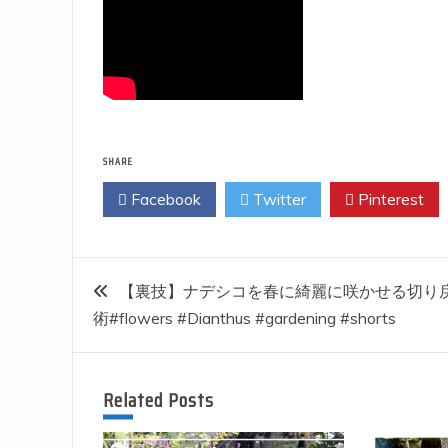
SHARE
Facebook
Twitter
Pinterest
投
【裏技】ナデシコを春に綺麗に咲かせる切り
術#flowers #Dianthus #gardening #shorts
稿
ナ
Related Posts
ビ