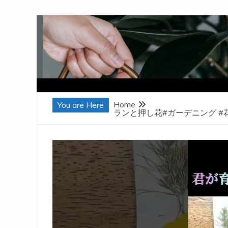
Skip
to
content
Home
You are Here
ランと押し花#ガーデニング #花壇 #