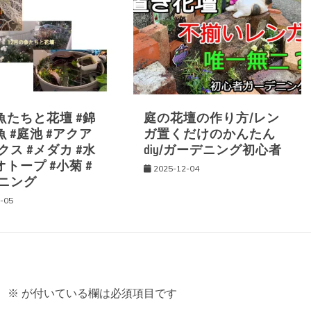
魚たちと花壇 #錦
庭の花壇の作り方/レン
魚 #庭池 #アクア
ガ置くだけのかんたん
ス #メダカ #水
diy/ガーデニング初心者
オトープ #小菊 #
2025-12-04
ニング
-05
。
※
が付いている欄は必須項目です