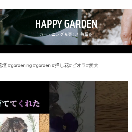
HAPPY GARDEN
ガーデニング充実した毎日を
gardening #garden #押し花#ビオラ#愛犬