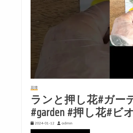
花壇
ランと押し花#ガーデニング
#garden #押し花#
2024-01-12
admin