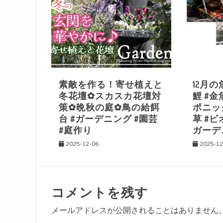
ゲ
ー
シ
素敵を作る！寄せ植えと
12月の
冬花壇✿スカスカ花壇対
鯉 #金
ョ
策✿晩秋の庭✿鳥の給餌
ポニック
台 #ガーデニング #園芸
草 #ビ
ン
#庭作り
ガーデ
2025-12-06
2025-12
コメントを残す
メールアドレスが公開されることはありません