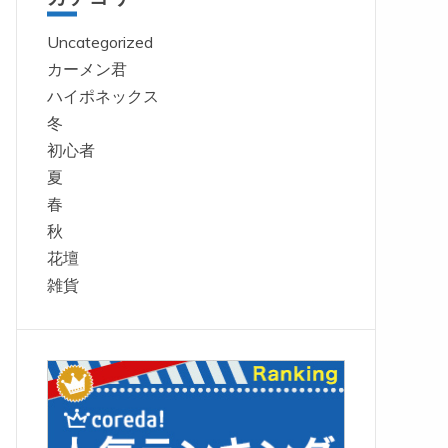
Uncategorized
カーメン君
ハイポネックス
冬
初心者
夏
春
秋
花壇
雑貨