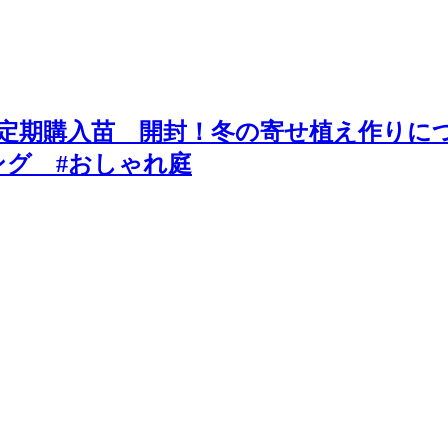
定期購入苗 開封！冬の寄せ植え作りに
ング #おしゃれ庭