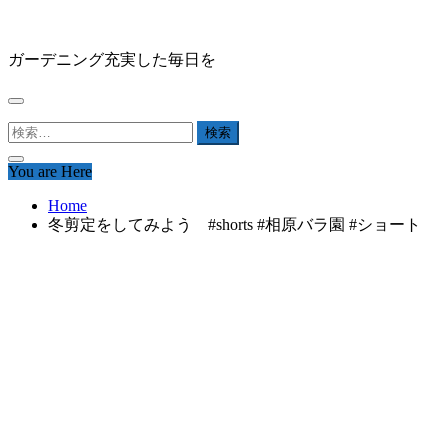
Skip
HAPPY GARDEN
to
content
ガーデニング充実した毎日を
検
索:
You are Here
Home
冬剪定をしてみよう #shorts #相原バラ園 #ショート