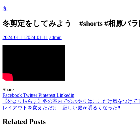
冬
冬剪定をしてみよう #shorts #相原バ
2024-01-11
2024-01-11
admin
Share
Facebook
Twitter
Pinterest
Linkedin
【外より枯らす】冬の室内での水やりはここだけ気をつ
投
レイアウトを変えただけ！寂しい庭が明るくなった‼︎
稿
Related Posts
ナ
ビ