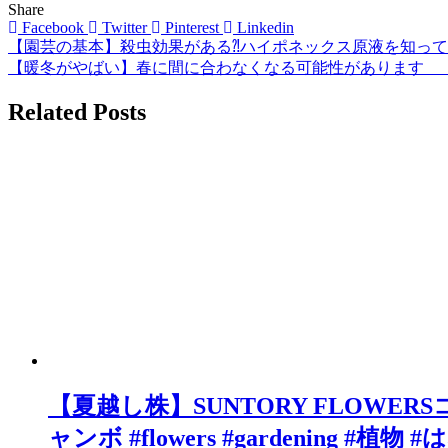
Share
Facebook
Twitter
Pinterest
Linkedin
【園芸の基本】殺虫効果がある⁈ハイポネックス原液を知っ
投
【暖冬がやばい】春に間に合わなくなる可能性があります 
稿
Related Posts
ナ
ビ
ゲ
ー
シ
ョ
ン
【夏越し株】SUNTORY FLOWER
ャンボ #flowers #gardening #植物 #