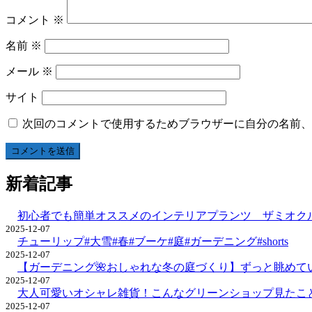
コメント
※
名前
※
メール
※
サイト
次回のコメントで使用するためブラウザーに自分の名前、
新着記事
初心者でも簡単オススメのインテリアプランツ ザミオクル
2025-12-07
チューリップ#大雪#春#ブーケ#庭#ガーデニング#shorts
2025-12-07
【ガーデニング🌺おしゃれな冬の庭づくり】ずっと眺めて
2025-12-07
大人可愛いオシャレ雑貨！こんなグリーンショップ見たこ
2025-12-07