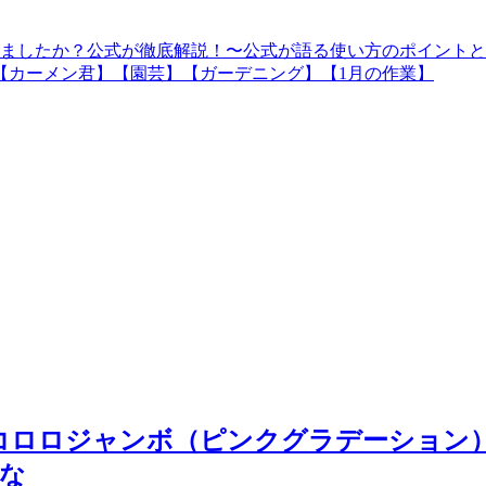
てましたか？公式が徹底解説！〜公式が語る使い方のポイント
【カーメン君】【園芸】【ガーデニング】【1月の作業】
Sコロロジャンボ（ピンクグラデーション） #s
はな