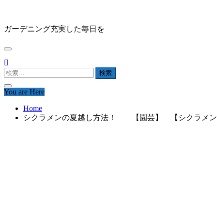
Skip
HAPPY GARDEN
to
content
ガーデニング充実した毎日を
検
索:
You are Here
Home
シクラメンの夏越し方法！ 【園芸】 【シクラメン