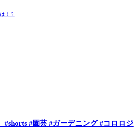
とは！？
horts #園芸 #ガーデニング #コロロジ