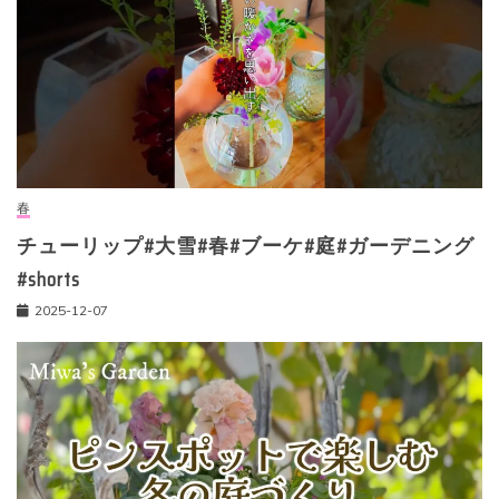
春
チューリップ#大雪#春#ブーケ#庭#ガーデニング
#shorts
2025-12-07