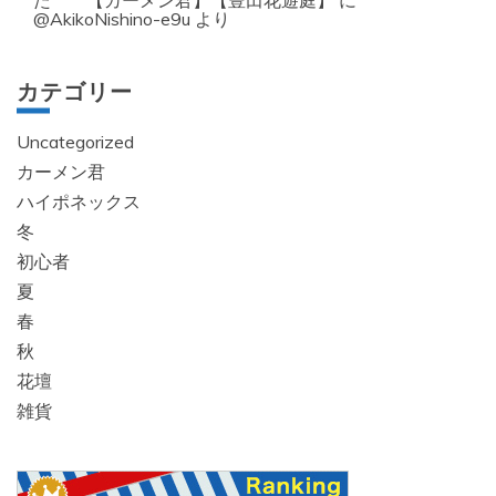
た 【カーメン君】【豊田花遊庭】
に
@AkikoNishino-e9u
より
カテゴリー
Uncategorized
カーメン君
ハイポネックス
冬
初心者
夏
春
秋
花壇
雑貨