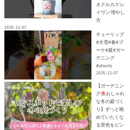
オクルカス’レ
イヴン’増やし
方
2025-12-07
チューリップ
#大雪#春#ブ
ーケ#庭#ガー
デニング
#shorts
2025-12-07
【ガーデニン
グ
おしゃれ
な冬の庭づく
り】ずっと眺
めていたくな
る景色をピン