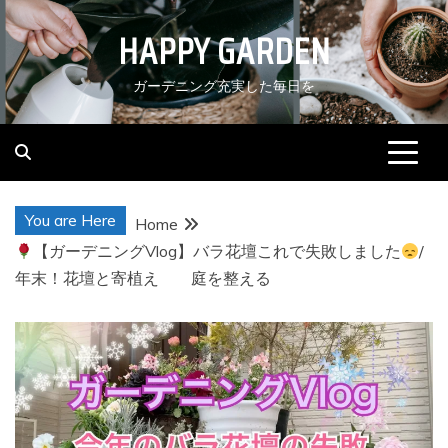
Skip
HAPPY GARDEN
to
content
ガーデニング充実した毎日を
You are Here
Home
【ガーデニングVlog】バラ花壇これで失敗しました
/
年末！花壇と寄植え 庭を整える