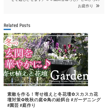
ビ
お庭作り
ゲ
ー
Related Posts
シ
ョ
ン
素敵を作る！寄せ植えと冬花壇✿スカスカ花
壇対策✿晩秋の庭✿鳥の給餌台 #ガーデニング
#園芸 #庭作り