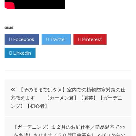
SHARE
Facebook
Twitter
Pinterest
Linkedin
投
【そのままではダメ】室内での植物防寒対策の仕
方教えます 【カーメン君】【園芸】【ガーデニ
稿
ング】【初心者】
ナ
【ガーデニング】１２月のお庭仕事／簡易温室で○○
を冬越しさせます／５０歳田舎暮らし／ゼロからの