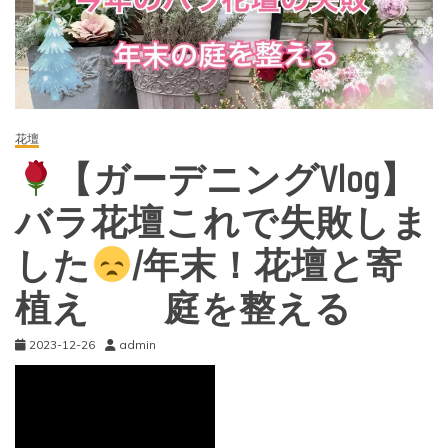
花壇
【ガーデニングVlog】
バラ花壇これで失敗しま
した
/年末！花壇と寄
植え 庭を整える
2023-12-26
admin