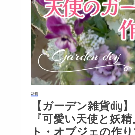
雑貨
【ガーデン雑貨diy
『可愛い天使と妖精
ト・オブジェの作り