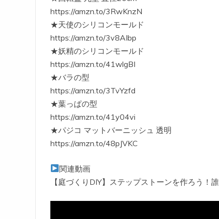
https://amzn.to/3RwKnzN
★天使のシリコンモールド
https://amzn.to/3v8AIbp
★妖精のシリコンモールド
https://amzn.to/41wlgBI
★バラの型
https://amzn.to/3TvYzfd
★葉っぱの型
https://amzn.to/41y04vi
★パジコ マットバーニッシュ 透明
https://amzn.to/48pJVKC
関連動画
【庭づくりDIY】ステップストーンを作ろう！