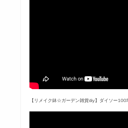
【リメイク鉢☆ガーデン雑貨diy】ダイソー10