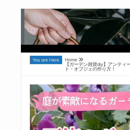
Skip
to
content
Home
You are Here
【ガーデン雑貨diy】アンテ
ト・オブジェの作り方！