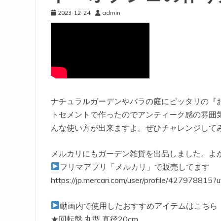
2023-12-24
admin
ナチュラルガーデンやバラの庭にピッタリの『
トセメントで作ったのでアンティーク感の雰囲
んな使い方が出来ますよ。ぜひチャレンジしてみて
メルカリにもガーデン雑貨を出品しました。よか
フリマアプリ「メルカリ」で販売してます
https://jp.mercari.com/user/profile/42797881
動画内で使用したおすすめアイテムはこちら
★回転盤 丸型 直径20cm