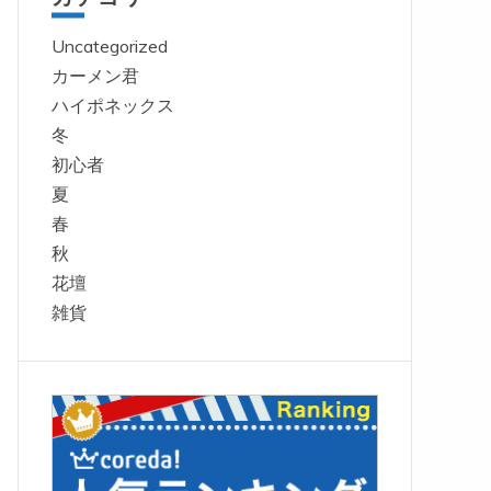
Uncategorized
カーメン君
ハイポネックス
冬
初心者
夏
春
秋
花壇
雑貨