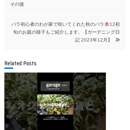
稿
その後
ナ
バラ初心者のわが家で咲いてくれた秋のバラ
12初
ビ
旬のお庭の様子もご紹介します。【ガーデニング日
記 2023年12月】
ゲ
ー
Related Posts
シ
ョ
ン