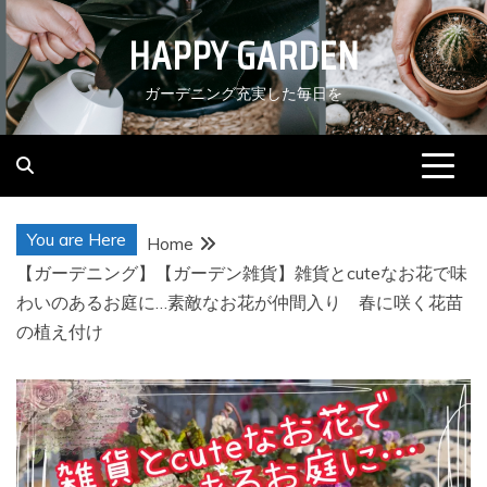
Skip
HAPPY GARDEN
to
content
ガーデニング充実した毎日を
You are Here
Home
【ガーデニング】【ガーデン雑貨】雑貨とcuteなお花で味
わいのあるお庭に…素敵なお花が仲間入り 春に咲く花苗
の植え付け