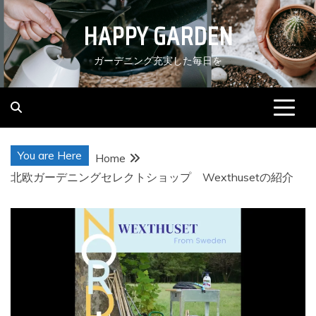
Skip
HAPPY GARDEN
to
content
ガーデニング充実した毎日を
You are Here
Home
北欧ガーデニングセレクトショップ Wexthusetの紹介