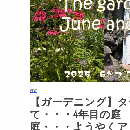
雑貨
【ガーデニング】タ
て・・・4年目の庭 
庭・・・ようやくアッ