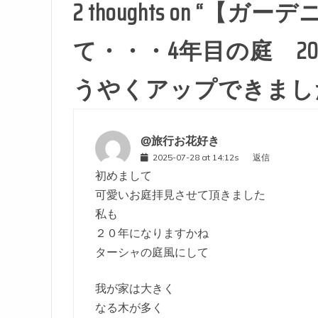
2 thoughts on “
【ガーデ
て・・・4年目の庭 2
うやくアップできました
@旅行お花好き
2025-07-28 at 14:12s
返信
初めまして
可愛いお庭拝見させて頂きました
私も
２０年になりますかね
ターシャの庭風にして
我が家は大きく
なる木が多く