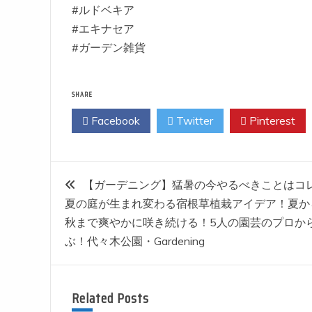
#ルドベキア
#エキナセア
#ガーデン雑貨
SHARE
Facebook
Twitter
Pinterest
投
【ガーデニング】猛暑の今やるべきことはコ
夏の庭が生まれ変わる宿根草植栽アイデア！夏か
稿
秋まで爽やかに咲き続ける！5人の園芸のプロか
ぶ！代々木公園・Gardening
ナ
ビ
Related Posts