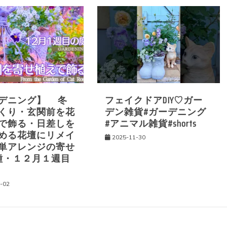
デニング】 冬
フェイクドアDIY♡ガー
くり・玄関前を花
デン雑貨#ガーデニング
で飾る・日差しを
#アニマル雑貨#shorts
める花壇にリメイ
2025-11-30
単アレンジの寄せ
種・１２月１週目
-02