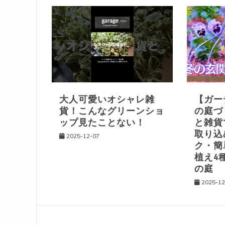
ゲ
ー
シ
ョ
大人可愛いオシャレ雑
【ガー
貨！こんなグリーンショ
の庭づ
ン
ップ見たことない！
と雑貨
取り込
2025-12-07
ク・簡
植え4
の庭
2025-12