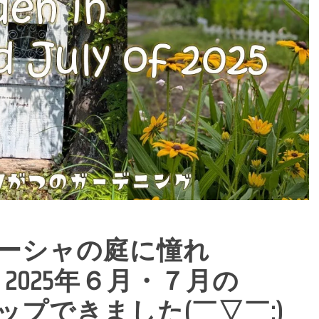
ーシャの庭に憧れ
2025年６月・７月の
プできました(￣▽￣;)