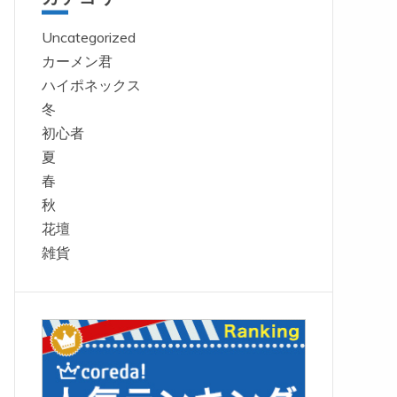
Uncategorized
カーメン君
ハイポネックス
冬
初心者
夏
春
秋
花壇
雑貨