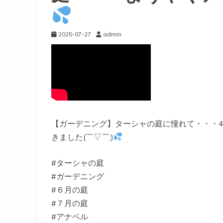
2025-07-27
admin
【ガーデニング】ターシャの庭に憧れて・・・4
きました(￣▽￣;)
#ターシャの庭
#ガーデニング
#６月の庭
#７月の庭
#アナベル