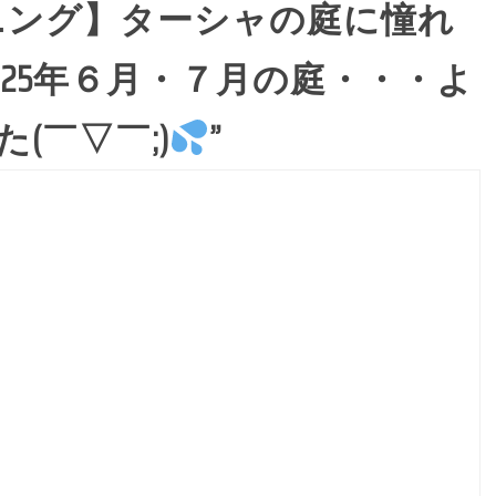
ニング】ターシャの庭に憧れ
025年６月・７月の庭・・・よ
(￣▽￣;)
”