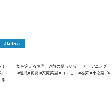
Linkedin
レ！
秋を迎える準備 道教の視点から #ガーデニング
ら
#道教#真夏 #家庭菜園 #コスモス #春菊 #小松菜
ら学