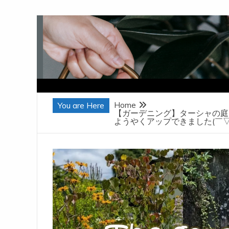
Skip
to
content
Home
You are Here
【ガーデニング】ターシャの庭
ようやくアップできました(￣▽￣