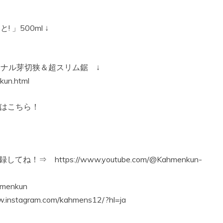
」500ml ↓
ナル芽切狭＆超スリム鋸 ↓
kun.html
pはこちら！
⇒ https://www.youtube.com/@Kahmenkun-
hmenkun
tagram.com/kahmens12/?hl=ja