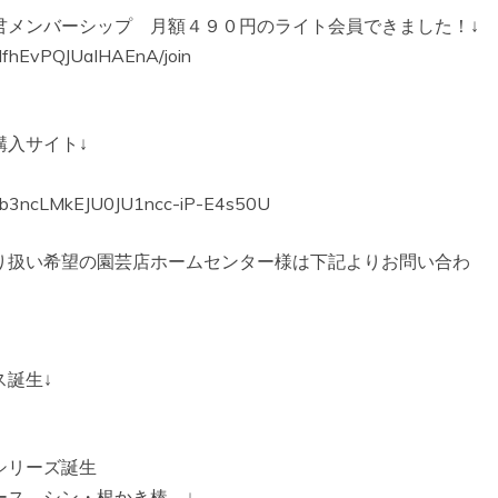
君メンバーシップ 月額４９０円のライト会員できました！↓
NfhEvPQJUaIHAEnA/join
購入サイト↓
b3ncLMkEJU0JU1ncc-iP-E4s50U
り扱い希望の園芸店ホームセンター様は下記よりお問い合わ
誕生↓
シリーズ誕生
ース シン・根かき棒 ↓