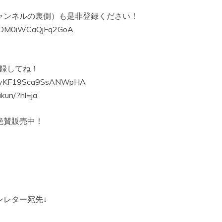
ャンネルの裏側）も是非登録ください！
d0DM0iWCaQjFq2GoA
登録してね！
qa4vKF19Sca9SsANWpHA
kun/?hl=ja
絶賛販売中！
ンレター宛先↓