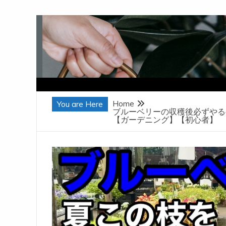
Skip
to
content
Home
You are Here
ブルーベリーの収穫後必ずや
【ガーデニング】【初心者】