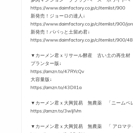
https://www.daimfactory.co.jp/c/itemlist/900
新発売！ジョーロの達人↓
https://www.daimfactory.co.jp/c/itemlist/900/jor
新発売！パパっと土留め君↓
https://www.daimfactory.co.jp/c/itemlist/900/4
▼カーメン君ｘリサール酵産 古い土の再生材
プランター版↓
https://amzn.to/47RYcQv
大容量版↓
https://amzn.to/43DII1a
▼カーメン君ｘ大興貿易 無農薬 「ニームペ
https://amzn.to/3wIjIVm
▼カーメン君ｘ大興貿易 無農薬 「 アロマテ