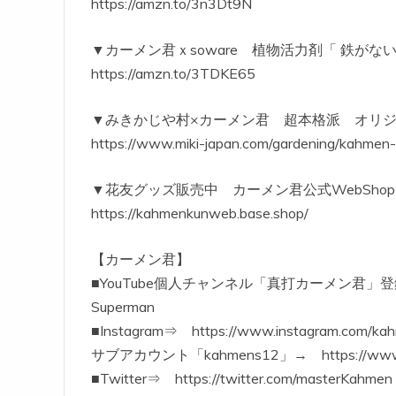
https://amzn.to/3n3Dt9N
▼カーメン君ｘsoware 植物活力剤「 鉄がないと! 
https://amzn.to/3TDKE65
▼みきかじや村×カーメン君 超本格派 オリジ
https://www.miki-japan.com/gardening/kahmen-
▼花友グッズ販売中 カーメン君公式WebSho
https://kahmenkunweb.base.shop/
【カーメン君】
■YouTube個人チャンネル「真打カーメン君」登録してね！
Superman
■Instagram⇒ https://www.instagram.com/ka
サブアカウント「kahmens12」→ https://www.ins
■Twitter⇒ https://twitter.com/masterKahmen