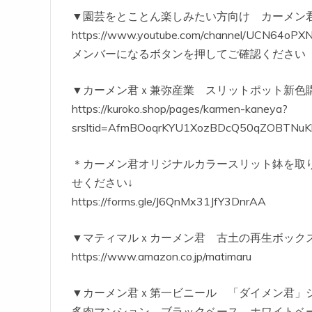
▼園芸をとことん楽しみたい方向け カーメン
https://www.youtube.com/channel/UCN64oPX
メンバーになるボタンを押してご確認ください
▼カーメン君ｘ兼弥産業 スリットポット新色
https://kuroko.shop/pages/karmen-kaneya?
srsltid=AfmBOoqrKYU1XozBDcQ50qZOBTNuK
＊カーメン君オリジナルカラースリット鉢を取
せください↓
https://forms.gle/J6QnMx31JfY3DnrAA
▼マティマルｘカーメン君 古土の再生ボックス
https://www.amazon.co.jp/matimaru
▼カーメン君ｘ第一ビニール 「ダイメン君」
多肉マンション ブラックベース ホワイトベ