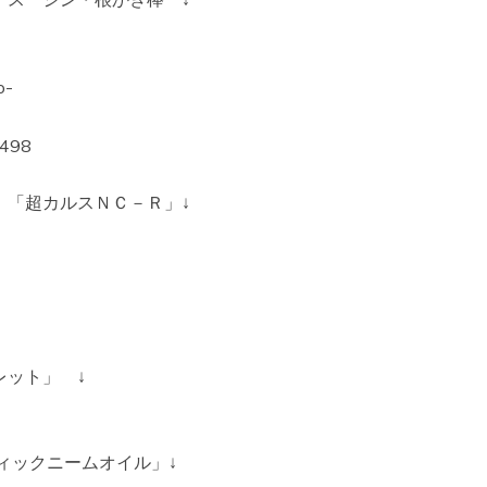
o-
8498
 「超カルスＮＣ－Ｒ」↓
レット」 ↓
ィックニームオイル」↓