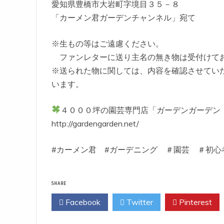
愛知県豊橋市大岩町字境目３５－８
「カーメン君ガーデンチャンネル」宛て
※生もの等はご遠慮ください。
ファンレターに送り主名の無き物は受付けて
※送られた物に関しては、内容を確認させてい
います。
４０００坪の園芸専門店「ガーデンガーデ
http://gardengarden.net/
#カーメン君 #ガーデニング ＃園芸 ＃初心
SHARE
Facebook
Twitter
Pinterest