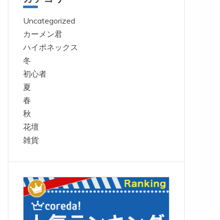
Uncategorized
カーメン君
ハイポネックス
冬
初心者
夏
春
秋
花壇
雑貨