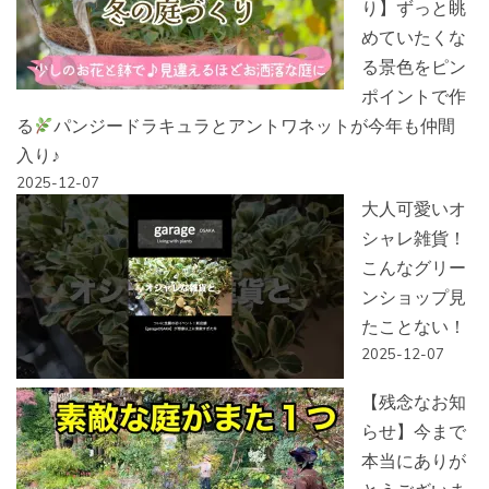
り】ずっと眺
めていたくな
る景色をピン
ポイントで作
る
パンジードラキュラとアントワネットが今年も仲間
入り♪
2025-12-07
大人可愛いオ
シャレ雑貨！
こんなグリー
ンショップ見
たことない！
2025-12-07
【残念なお知
らせ】今まで
本当にありが