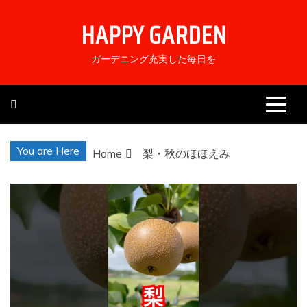
Skip
HAPPY GARDEN
to
content
ガーデニング充実した毎日を
You are Here
Home
梨・秋のほほえみ