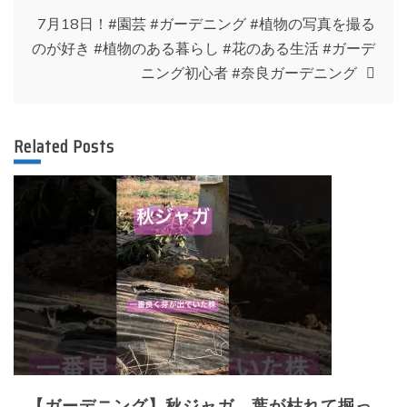
ナ
7月18日！#園芸 #ガーデニング #植物の写真を撮る
のが好き #植物のある暮らし #花のある生活 #ガーデ
ビ
ニング初心者 #奈良ガーデニング
ゲ
Related Posts
ー
シ
ョ
ン
【ガーデニング】秋ジャガ 葉が枯れて掘っ