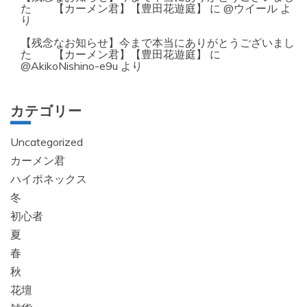
た 【カーメン君】【豊田花遊庭】
に
@ウイール
よ
り
【残念なお知らせ】今まで本当にありがとうございまし
た 【カーメン君】【豊田花遊庭】
に
@AkikoNishino-e9u
より
カテゴリー
Uncategorized
カーメン君
ハイポネックス
冬
初心者
夏
春
秋
花壇