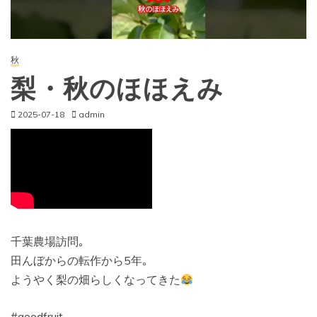
秋
梨・秋のほほえみ
2025-07-18
admin
千葉農場訪問｡
田んぼからの転作から5年｡
ようやく梨の畑らしくなってきた
#goodfruit