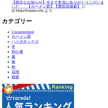
【残念なお知らせ】今まで本当にありがとうございま
した 【カーメン君】【豊田花遊庭】
に
@AkikoNishino-e9u
より
カテゴリー
Uncategorized
カーメン君
ハイポネックス
冬
初心者
夏
春
秋
花壇
雑貨