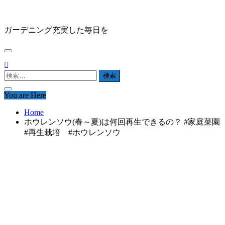
Skip
HAPPY GARDEN
to
content
ガーデニング充実した毎日を
検
索:
You are Here
Home
ホウレンソウ(春～夏)は何回再生できるの？ #家庭菜園
#再生栽培 #ホウレンソウ