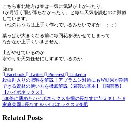
こちら東北地方は春は一気に気温が上がったり、
1か月近く雨が降らなかったり、と毎年天気を読むのに難儀
しています。
（他のおうちは上手く作れているみたいですが；；；）
葉っぱが大きくなる前に毎回花を咲かせてしまって
なかなか上手くいきません。
土がやせているのか
水やりを天気任せにしすぎているのか…
Share
Facebook
Twitter
Pinterest
Linkedin
殺虫剤入りの肥料を解説！アブラムシ対策にもW効果が期待
投
できる資材の使い方を徹底解説【園芸の基本】【園芸塾】
稿
【ハイポネックス】
500倍に薄めたハイポネックスを畑の長なすに与えました #
ナ
家庭菜園 #長なす #ハイポネックス #液肥
ビ
Related Posts
ゲ
ー