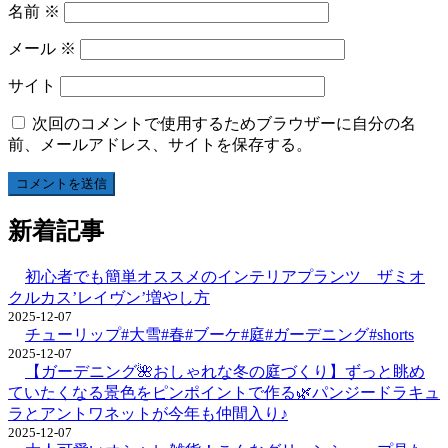
名前
※
メール
※
サイト
次回のコメントで使用するためブラウザーに自分の名
前、メールアドレス、サイトを保存する。
新着記事
初心者でも簡単オススメのインテリアプランツ ザミオ
クルカス’レイヴン’増やし方
2025-12-07
チューリップ#大雪#春#ブーケ#庭#ガーデニング#shorts
2025-12-07
【ガーデニング🌺おしゃれな冬の庭づくり】ずっと眺め
ていたくなる景色をピンポイントで作る🌿パンジードラキュ
ラとアントワネットが今年も仲間入り♪
2025-12-07