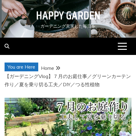
Skip
HAPPY GARDEN
to
content
ガーデニング充実した毎日を
You are Here
Home
【ガーデニングVlog】７月のお庭仕事／グリーンカーテン
作り／夏を乗り切る工夫／DIY／つる性植物