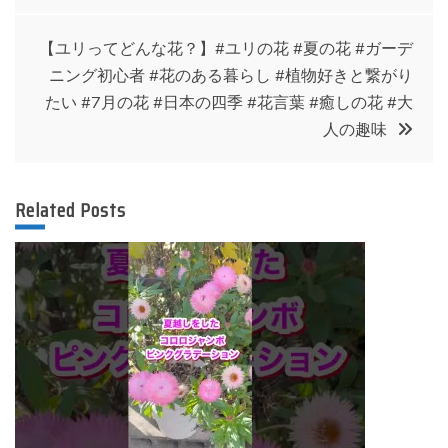
ナ
【ユリってどんな花？】#ユリの花 #夏の花 #ガーデ
ビ
ニング初心者 #花のある暮らし #植物好きと繋がり
たい #7月の花 #日本の四季 #花言葉 #癒しの花 #大
ゲ
人の趣味
ー
Related Posts
シ
ョ
ン