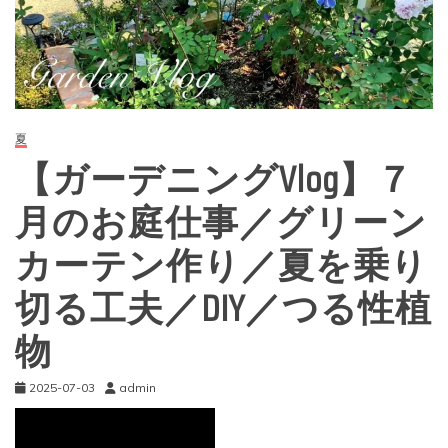
夏
【ガーデニングVlog】７
月のお庭仕事／グリーン
カーテン作り／夏を乗り
切る工夫／DIY／つる性植
物
2025-07-03
admin