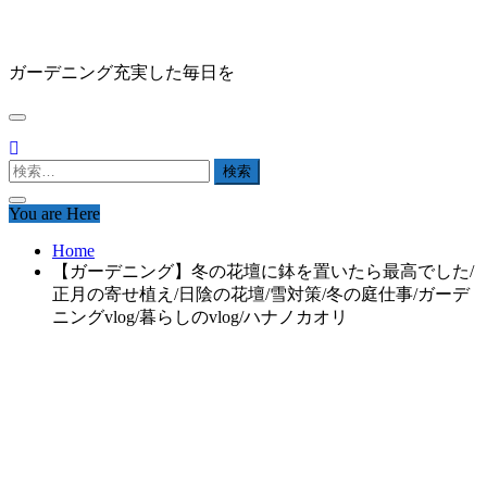
Skip
HAPPY GARDEN
to
content
ガーデニング充実した毎日を
検
索:
You are Here
Home
【ガーデニング】冬の花壇に鉢を置いたら最高でした/
正月の寄せ植え/日陰の花壇/雪対策/冬の庭仕事/ガーデ
ニングvlog/暮らしのvlog/ハナノカオリ