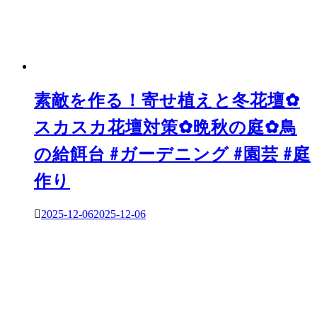
ョ
ン
素敵を作る！寄せ植えと冬花壇✿
スカスカ花壇対策✿晩秋の庭✿鳥
の給餌台 #ガーデニング #園芸 #庭
作り
2025-12-06
2025-12-06