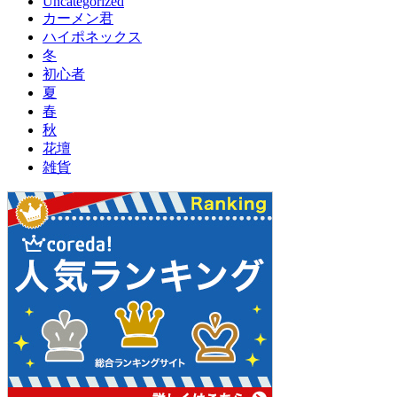
Uncategorized
カーメン君
ハイポネックス
冬
初心者
夏
春
秋
花壇
雑貨