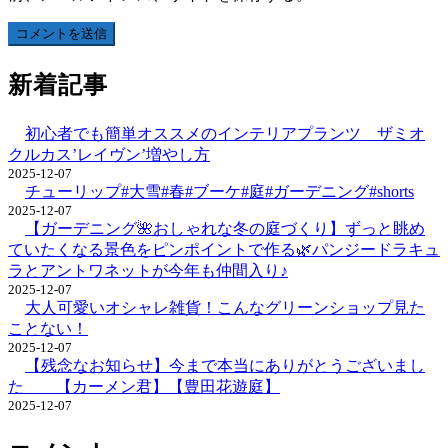
新着記事
初心者でも簡単オススメのインテリアプランツ ザミオ
クルカス’レイヴン’増やし方
2025-12-07
チューリップ#大雪#春#ブーケ#庭#ガーデニング#shorts
2025-12-07
【ガーデニング🌺おしゃれな冬の庭づくり】ずっと眺め
ていたくなる景色をピンポイントで作る🌿パンジードラキュ
ラとアントワネットが今年も仲間入り♪
2025-12-07
大人可愛いオシャレ雑貨！こんなグリーンショップ見た
ことない！
2025-12-07
【残念なお知らせ】今まで本当にありがとうございまし
た 【カーメン君】【豊田花遊庭】
2025-12-07