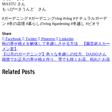
MASTU さん
もっぴーさうんど さん
#ガーデニング #ガーデニングvlog #vlog #ナチュラルガーデ
ン #冬の花壇 #暮らしのvlog #gardening #冬越し #ビオラ
Share
Facebook
Twitter
Pinterest
Linkedin
投
秋の寄せ植えを解体して冬越しさせる方法 【園芸超人カー
メン君】
稿
【12月のガーデニング】色々な冬越しの仕方、DAISOさん
雑貨でお正月の寄せ植え作り、雪でも咲くお花、枯れたお花
ナ
Related Posts
ビ
ゲ
ー
シ