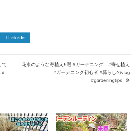
Linkedin
して
花束のような寄植え5選 #ガーデニング #寄せ植え
 #
#ガーデニング初心者 #暮らしのvlog
#gardeningtips