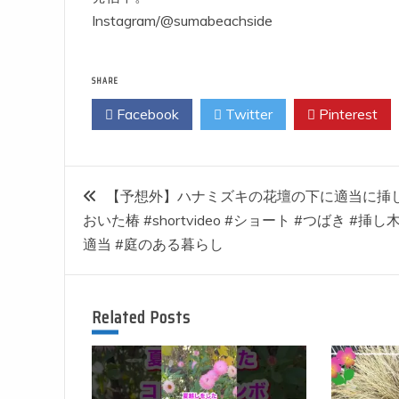
Instagram/@sumabeachside
SHARE
Facebook
Twitter
Pinterest
投
【予想外】ハナミズキの花壇の下に適当に挿
おいた椿 #shortvideo #ショート #つばき #挿し木
稿
適当 #庭のある暮らし
ナ
Related Posts
ビ
ゲ