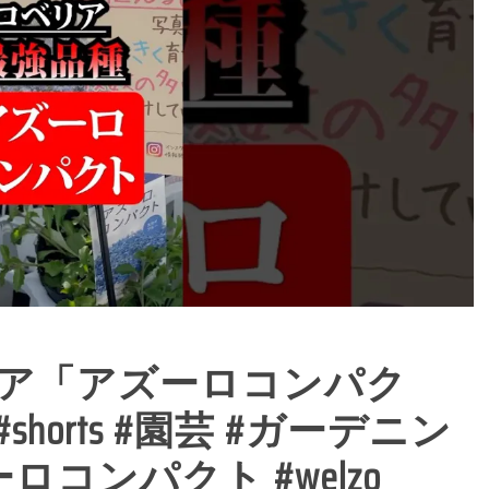
ア「アズーロコンパク
orts #園芸 #ガーデニン
ロコンパクト #welzo