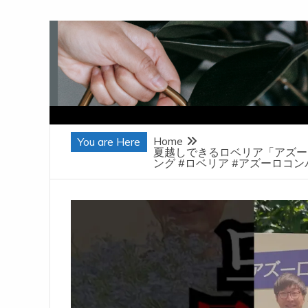
Skip
to
content
Home
You are Here
夏越しできるロベリア「アズーロコ
ング #ロベリア #アズーロコンパ