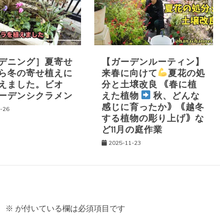
デニング］夏寄せ
【ガーデンルーティン】
ら冬の寄せ植えに
来春に向けて
夏花の処
えました。ビオ
分と土壌改良 ｟春に植
ーデンシクラメン
えた植物
秋、どんな
感じに育ったか｠｟越冬
-26
する植物の彫り上げ｠な
ど11月の庭作業
2025-11-23
。
※
が付いている欄は必須項目です