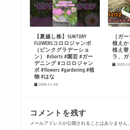
ー
シ
【夏越し株】SUNTORY
［ガー
ョ
FLOWERSコロロジャンボ
植えか
（ピンクグラデーショ
植え替
ン
ン） #shorts #園芸 #ガー
ラ、ガ
デニング #コロロジャン
2025-11
ボ #flowers #gardening #植
物 #はな
2025-11-29
コメントを残す
メールアドレスが公開されることはありません