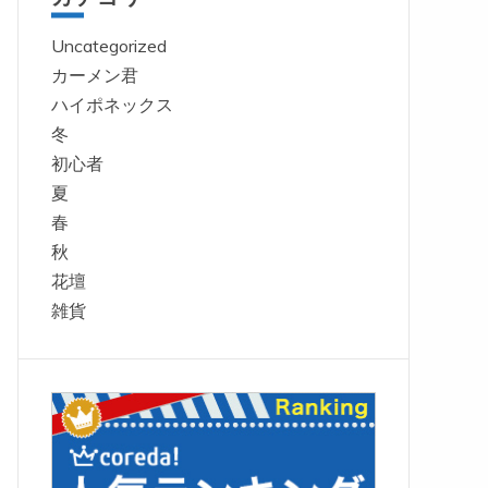
Uncategorized
カーメン君
ハイポネックス
冬
初心者
夏
春
秋
花壇
雑貨