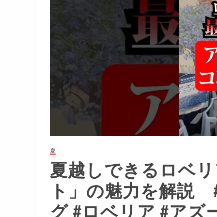
夏
夏越しできるロベリ
ト」の魅力を解説 #sh
グ #ロベリア #アズー