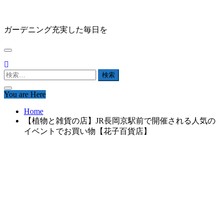
Skip
HAPPY GARDEN
to
content
ガーデニング充実した毎日を
検
索:
You are Here
Home
【植物と雑貨の店】JR長岡京駅前で開催される人気の
イベントでお買い物【花子百貨店】