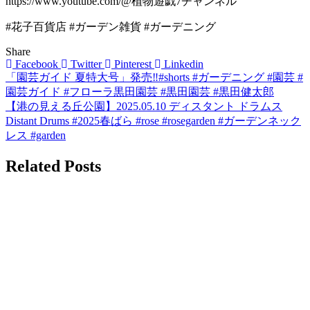
https://www.youtube.com/@植物遊戯7チャンネル
#花子百貨店 #ガーデン雑貨 #ガーデニング
Share
Facebook
Twitter
Pinterest
Linkedin
「園芸ガイド 夏特大号」発売‼️#shorts #ガーデニング #園芸 #
投
園芸ガイド #フローラ黒田園芸 #黒田園芸 #黒田健太郎
稿
【港の見える丘公園】2025.05.10 ディスタント ドラムス
Distant Drums #2025春ばら #rose #rosegarden #ガーデンネック
ナ
レス #garden
ビ
Related Posts
ゲ
ー
シ
ョ
ン