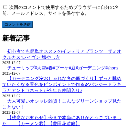
次回のコメントで使用するためブラウザーに自分の名
前、メールアドレス、サイトを保存する。
新着記事
初心者でも簡単オススメのインテリアプランツ ザミオ
クルカス’レイヴン’増やし方
2025-12-07
チューリップ#大雪#春#ブーケ#庭#ガーデニング#shorts
2025-12-07
【ガーデニング🌺おしゃれな冬の庭づくり】ずっと眺め
ていたくなる景色をピンポイントで作る🌿パンジードラキュ
ラとアントワネットが今年も仲間入り♪
2025-12-07
大人可愛いオシャレ雑貨！こんなグリーンショップ見た
ことない！
2025-12-07
【残念なお知らせ】今まで本当にありがとうございまし
た 【カーメン君】【豊田花遊庭】