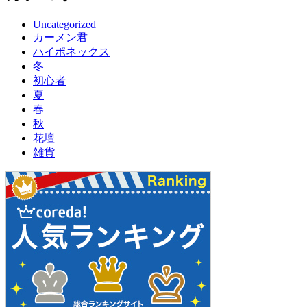
Uncategorized
カーメン君
ハイポネックス
冬
初心者
夏
春
秋
花壇
雑貨