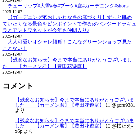
2025-12-07
チューリップ#大雪#春#ブーケ#庭#ガーデニング#shorts
2025-12-07
【ガーデニング🌺おしゃれな冬の庭づくり】ずっと眺め
ていたくなる景色をピンポイントで作る🌿パンジードラキュ
ラとアントワネットが今年も仲間入り♪
2025-12-07
大人可愛いオシャレ雑貨！こんなグリーンショップ見た
ことない！
2025-12-07
【残念なお知らせ】今まで本当にありがとうございまし
た 【カーメン君】【豊田花遊庭】
2025-12-07
コメント
【残念なお知らせ】今まで本当にありがとうございま
した 【カーメン君】【豊田花遊庭】
に
@goru9381
より
【残念なお知らせ】今まで本当にありがとうございま
した 【カーメン君】【豊田花遊庭】
に
@桜たえ-
x6p
より