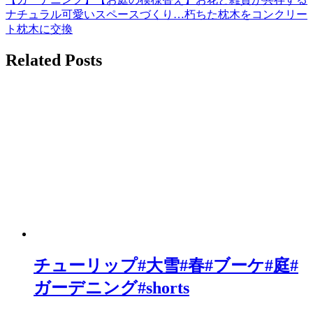
稿
ナチュラル可愛いスペースづくり…朽ちた枕木をコンクリー
ト枕木に交換
ナ
ビ
Related Posts
ゲ
ー
シ
ョ
ン
チューリップ#大雪#春#ブーケ#庭#
ガーデニング#shorts