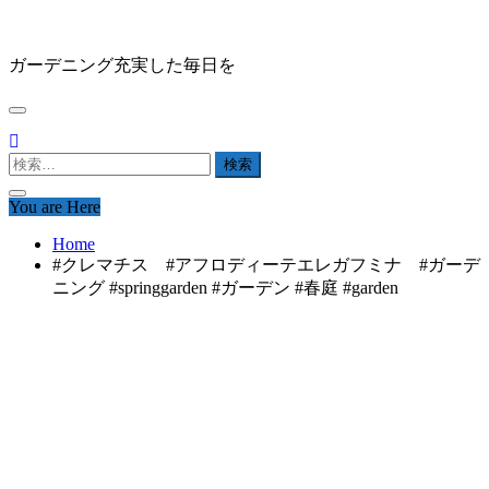
Skip
HAPPY GARDEN
to
content
ガーデニング充実した毎日を
検
索:
You are Here
Home
#クレマチス #アフロディーテエレガフミナ #ガーデ
ニング #springgarden #ガーデン #春庭 #garden