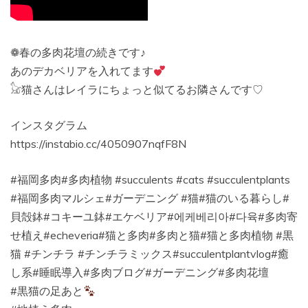
❁︎春の多肉花壇の続きです♪
あのデカベリアを入れてます
𓃠猫さんはレイラにちょっと似てるお隣さんです♡︎
インスタグラム
https://instabio.cc/4050907nqfF8N
#福岡多肉#多肉植物 #succulents #cats #succulentplants
#福岡多肉マルシェ#ガーデニング #猫#猫のいる暮らし#
貝殻鉢#コキーユ鉢#エケベリア#에케베리아#다육#多肉寄
せ植え#echeveria#猫と多肉#多肉と猫#猫と多肉植物 #黒
猫 #チンチラ #チンチラミックス#succulentplantvlog#癒
し系#睡眠導入#多肉ブログ#ガーデニング#多肉花壇
#黒猫の足あと