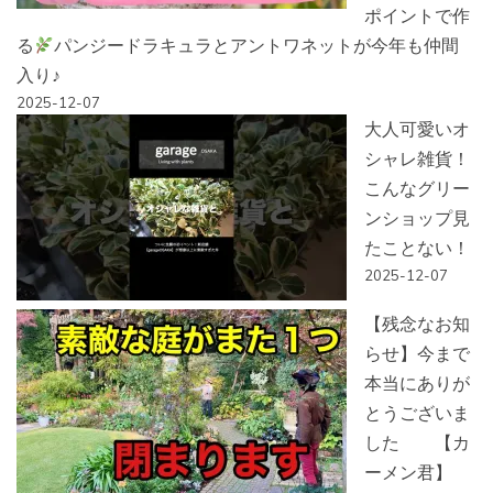
ポイントで作
る
パンジードラキュラとアントワネットが今年も仲間
入り♪
2025-12-07
大人可愛いオ
シャレ雑貨！
こんなグリー
ンショップ見
たことない！
2025-12-07
【残念なお知
らせ】今まで
本当にありが
とうございま
した 【カ
ーメン君】