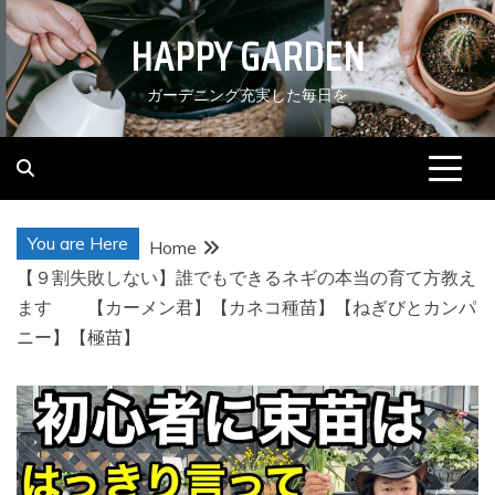
Skip
HAPPY GARDEN
to
content
ガーデニング充実した毎日を
You are Here
Home
【９割失敗しない】誰でもできるネギの本当の育て方教え
ます 【カーメン君】【カネコ種苗】【ねぎびとカンパ
ニー】【極苗】