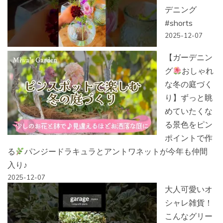
デニング
#shorts
2025-12-07
【ガーデニン
グ
おしゃれ
な冬の庭づく
り】ずっと眺
めていたくな
る景色をピン
ポイントで作
る
パンジードラキュラとアントワネットが今年も仲間
入り♪
2025-12-07
大人可愛いオ
シャレ雑貨！
こんなグリー