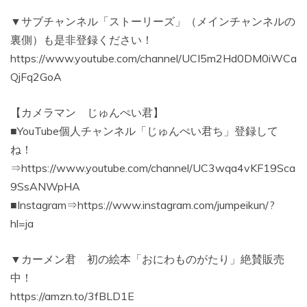
▼サブチャンネル「ストーリーズ」（メインチャンネルの
裏側）も是非登録ください！
https://www.youtube.com/channel/UCI5m2Hd0DM0iWCa
QjFq2GoA
【カメラマン じゅんぺい君】
■YouTube個人チャンネル「じゅんぺい君ち」登録して
ね！
⇒https://www.youtube.com/channel/UC3wqa4vKF19Sca
9SsANWpHA
■Instagram⇒https://www.instagram.com/jumpeikun/?
hl=ja
▼カーメン君 初の絵本「おにわものがたり」絶賛販売
中！
https://amzn.to/3fBLD1E