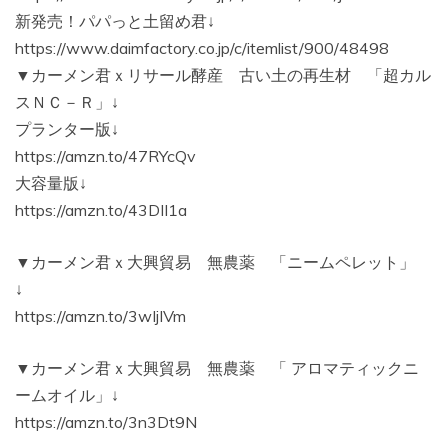
新発売！パパっと土留め君↓
https://www.daimfactory.co.jp/c/itemlist/900/48498
▼カーメン君ｘリサール酵産 古い土の再生材 「超カル
スＮＣ－Ｒ」↓
プランター版↓
https://amzn.to/47RYcQv
大容量版↓
https://amzn.to/43DII1a
▼カーメン君ｘ大興貿易 無農薬 「ニームペレット」
↓
https://amzn.to/3wIjIVm
▼カーメン君ｘ大興貿易 無農薬 「 アロマティックニ
ームオイル」↓
https://amzn.to/3n3Dt9N