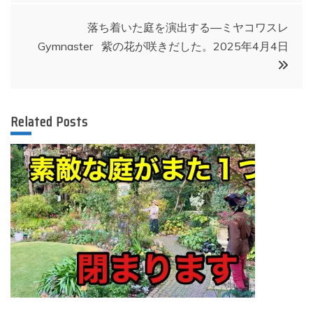
ナ
落ち着いた庭を演出する―ミヤコワスレ
ビ
Gymnaster⠀紫の花が咲きだした。2025年4月4日
ゲ
ー
Related Posts
シ
ョ
ン