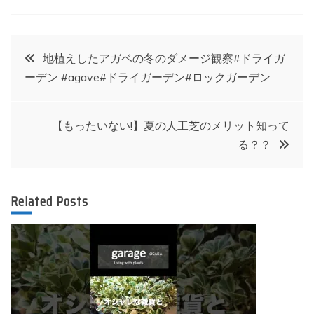
投
地植えしたアガベの冬のダメージ観察#ドライガ
ーデン #agave#ドライガーデン#ロックガーデン
稿
ナ
【もったいない!】夏の人工芝のメリット知って
る？？
ビ
ゲ
Related Posts
ー
シ