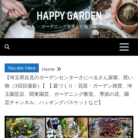
Skip
HAPPY GARDEN
to
content
ガーデニング充実した毎日を
You are Here
Home
【埼玉県吉見のガーデンセンターさにべるさん探索、買い
物（3回目撮影）】【 庭づくり・花苗・ガーデン雑貨、埼
玉園芸店、関東園芸、ガーデニング教室。 季節の花、園
芸チャンネル、ハンギングバスケットなど】