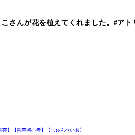
こさんが花を植えてくれました。#アトリ
園芸】【園芸初心者】【じゅんぺい君】