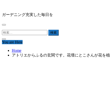
Skip
HAPPY GARDEN
to
content
ガーデニング充実した毎日を
検
索:
You are Here
Home
アトリエからふるの玄関です。花壇にとこさんが花を植え