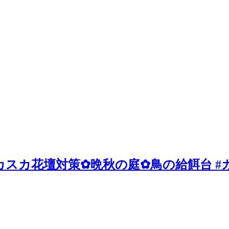
スカ花壇対策✿晩秋の庭✿鳥の給餌台 #ガ