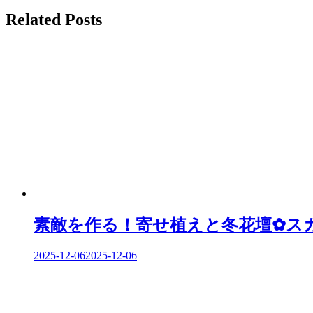
Related Posts
ナ
ビ
ゲ
ー
シ
ョ
ン
素敵を作る！寄せ植えと冬花壇✿スカ
2025-12-06
2025-12-06