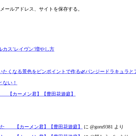
メールアドレス、サイトを保存する。
カス’レイヴン’増やし方
いたくなる景色をピンポイントで作る🌿パンジードラキュラと
とない！
た 【カーメン君】【豊田花遊庭】
した 【カーメン君】【豊田花遊庭】
に
@goru9381
より