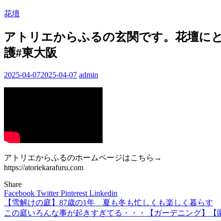
花壇
アトリエからふるの玄関です。花壇にと
護#東大阪
2025-04-07
2025-04-07
admin
アトリエからふるのホームページはこちら→
https://atoriekarafuru.com
Share
Facebook
Twitter
Pinterest
Linkedin
【雪解けの庭】87歳の1年 夏も冬も忙しくも楽しく暮らす
投
この庭いろんな事が起きすぎてる・・・【ガーデニング】【
稿