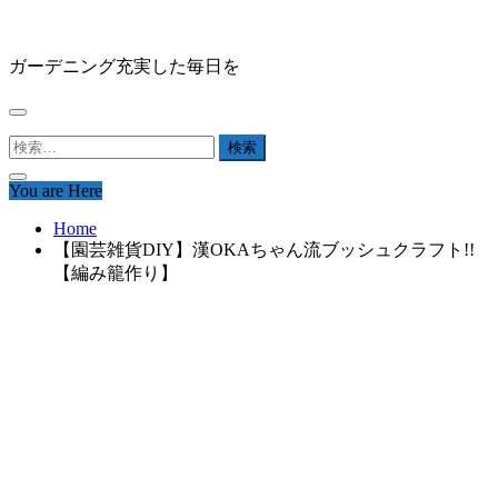
Skip
HAPPY GARDEN
to
content
ガーデニング充実した毎日を
検
索:
You are Here
Home
【園芸雑貨DIY】漢OKAちゃん流ブッシュクラフト!!
【編み籠作り】