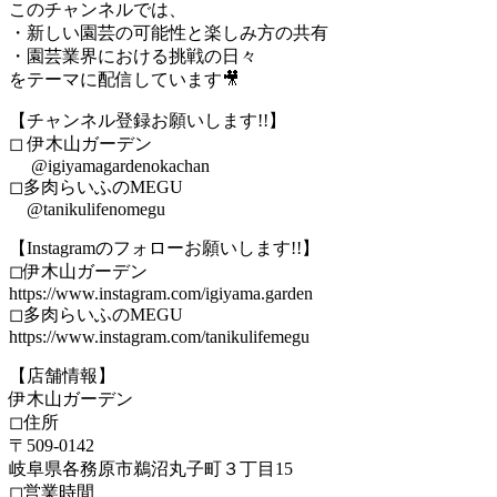
このチャンネルでは、
・新しい園芸の可能性と楽しみ方の共有
・園芸業界における挑戦の日々
をテーマに配信しています🎥
【チャンネル登録お願いします!!】
◻︎ 伊木山ガーデン
​⁠ ​⁠​⁠​⁠​⁠​⁠​⁠ ​⁠ ​⁠ ​⁠ @igiyamagardenokachan
◻︎多肉らいふのMEGU
​⁠ ​⁠​⁠​⁠​⁠​​⁠​⁠ ​⁠ ​⁠ @tanikulifenomegu
【Instagramのフォローお願いします!!】
◻︎伊木山ガーデン
https://www.instagram.com/igiyama.garden
◻︎多肉らいふのMEGU
https://www.instagram.com/tanikulifemegu
【店舗情報】
伊木山ガーデン
◻︎住所
〒509-0142
岐阜県各務原市鵜沼丸子町３丁目15
◻︎営業時間