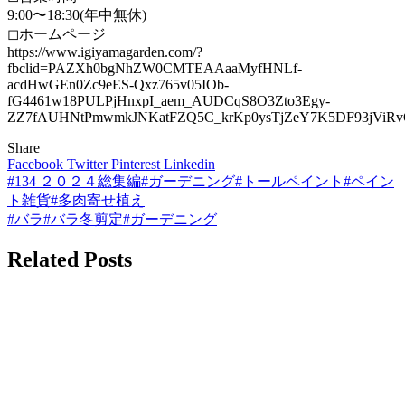
9:00〜18:30(年中無休)
◻︎ホームページ
https://www.igiyamagarden.com/?
fbclid=PAZXh0bgNhZW0CMTEAAaaMyfHNLf-
acdHwGEn0Zc9eES-Qxz765v05IOb-
fG4461w18PULPjHnxpI_aem_AUDCqS8O3Zto3Egy-
ZZ7fAUHNtPmwmkJNKatFZQ5C_krKp0ysTjZeY7K5DF93jViRv
Share
Facebook
Twitter
Pinterest
Linkedin
#134 ２０２４総集編#ガーデニング#トールペイント#ペイン
投
ト雑貨#多肉寄せ植え
稿
#バラ#バラ冬剪定#ガーデニング
ナ
Related Posts
ビ
ゲ
ー
シ
ョ